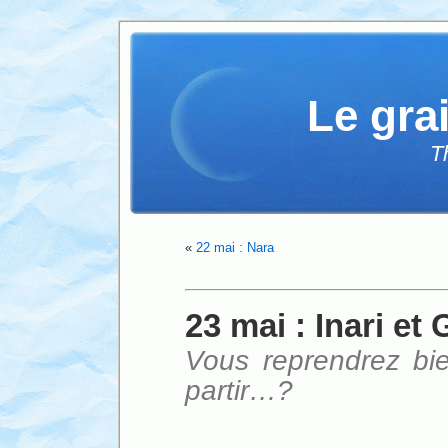
Le gra
T
«
22 mai : Nara
23 mai : Inari et 
Vous reprendrez bie
partir…?