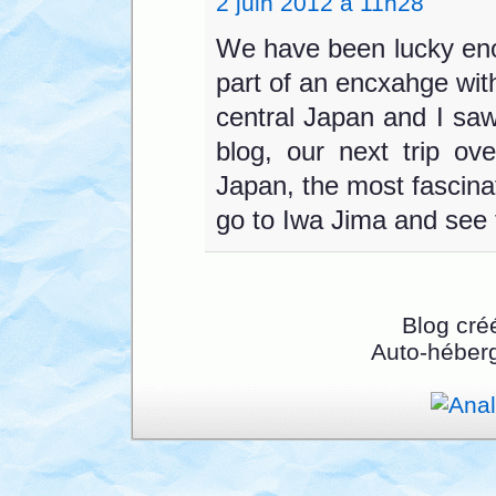
2 juin 2012 à 11h28
We have been lucky eno
part of an encxahge with
central Japan and I saw 
blog, our next trip ov
Japan, the most fascinat
go to Iwa Jima and see 
Blog cré
Auto-héber