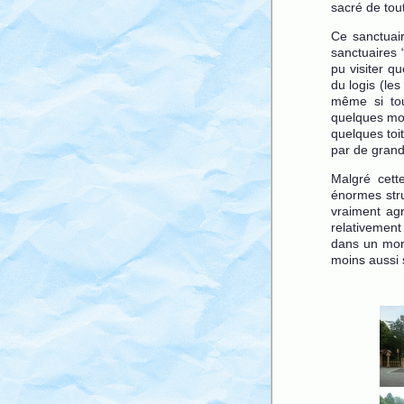
sacré de tou
Ce sanctuair
sanctuaires 
pu visiter q
du logis (le
même si tou
quelques moi
quelques toi
par de grand 
Malgré cett
énormes stru
vraiment agr
relativement
dans un morc
moins aussi