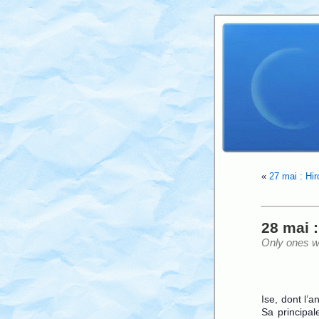
«
27 mai : Hi
28 mai :
Only ones wi
Ise, dont l’
Sa principale