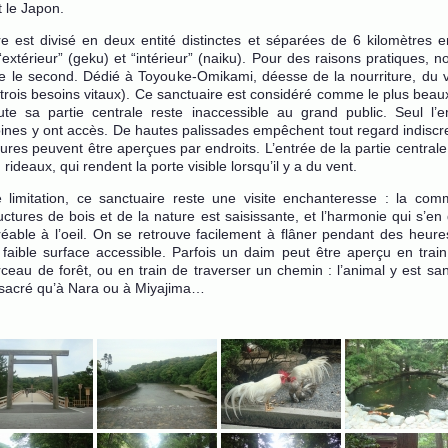
t le Japon.
e est divisé en deux entité distinctes et séparées de 6 kilomètres en
“extérieur” (geku) et “intérieur” (naiku). Pour des raisons pratiques, 
ue le second. Dédié à Toyouke-Omikami, déesse de la nourriture, du 
s trois besoins vitaux). Ce sanctuaire est considéré comme le plus bea
te sa partie centrale reste inaccessible au grand public. Seul l’
nes y ont accès. De hautes palissades empêchent tout regard indiscr
tures peuvent être aperçues par endroits. L’entrée de la partie central
rideaux, qui rendent la porte visible lorsqu’il y a du vent.
e limitation, ce sanctuaire reste une visite enchanteresse : la co
ctures de bois et de la nature est saisissante, et l’harmonie qui s’e
éable à l’oeil. On se retrouve facilement à flâner pendant des heure
 faible surface accessible. Parfois un daim peut être aperçu en train
eau de forêt, ou en train de traverser un chemin : l’animal y est sa
 sacré qu’à Nara ou à Miyajima…