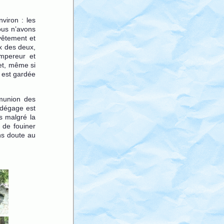
viron : les
nous n’avons
vêtement et
ux des deux,
empereur et
et, même si
e est gardée
mmunion des
n dégage est
s malgré la
 de fouiner
ns doute au