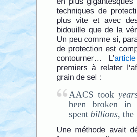
en plus gigantesques 
techniques de protect
plus vite et avec de
bidouille que de la vé
Un peu comme si, para
de protection est comp
contourner… L’
artic
premiers à relater l’a
grain de sel :
AACS took
year
been broken i
spent
billions
, the
Une méthode avait d