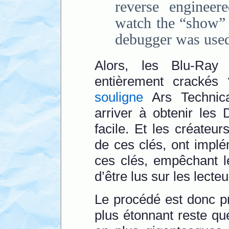
reverse enginee
watch the “show
debugger was used
Alors, les Blu-Ra
entièrement cracké
souligne
Ars Technica.
arriver à obtenir les
facile. Et les créateur
de ces clés, ont impl
ces clés, empêchant le
d’être lus sur les lecte
Le procédé est donc pr
plus étonnant reste q