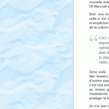
nouvelle ent
Of Warcraft 
Bref, une m
celle-ci est
m’empêcher d
de la culture 
Ceci 
import
opérat
dans l
la pla
vidéo.
Donc voilà :
des leaders
d’autres pay
c’est une aut
au niveau g
mastodonte, 
protéger le 
Je n’ai pas 