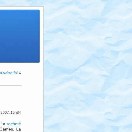
auvaise foi
»
 2007, 15h34
al a
racheté
i Games. La