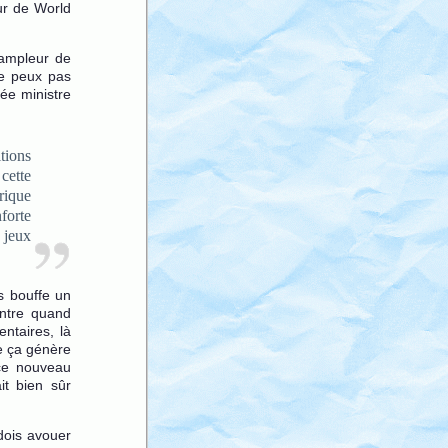
eur de World
ampleur de
ne peux pas
mée ministre
tions
cette
rique
nforte
 jeux
s bouffe un
ontre quand
entaires, là
ue ça génère
 ce nouveau
it bien sûr
 dois avouer