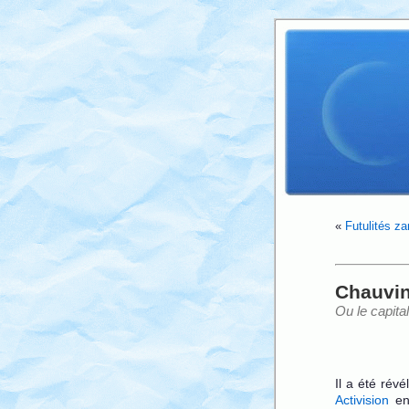
«
Futulités z
Chauvin
Ou le capita
Il a été rév
Activision
en 