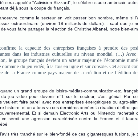
ité sera appelée “Activision Blizzard”, le célèbre studio américain aut
étant déjà sous la coupe du français.
anoeuvre comme le secteur en voit passer bon nombre, même si l’
 assez extraordinaire (environ 19 milliards de dollars)… sauf que je 
e vous faire partager la réaction de Christine Albanel, notre bien-ai
:
confirme la capacité des entreprises françaises à prendre des posi
antes dans les industries culturelles au niveau mondial. (…) Avec 
ion, le groupe français devient un acteur majeur de l’économie numé
e domaine du jeu vidéo, à la fois en ligne et sur console. Cet accord co
ce de la France comme pays majeur de la création et de l’édition de
 quand un grand groupe de loisirs-médias-communication-etc. françai
 du jeu vidéo pour devenir n°1 sur le secteur, c’est génial. Par c
s veulent faire pareil avec nos entreprises énergétiques ou agro-alim
re histoire, et on a tous vu ces dernières années la réaction d’effroi q
ouvernemental. Et si demain Electronic Arts ou Nintendo rachetait
ce serait une agression caractérisée contre la France et il faudra
bébé.
d’avis très tranché sur le bien-fondé de ces gigantesques fusions, je