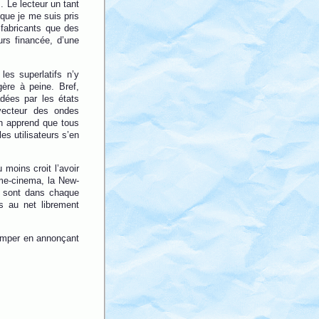
. Le lecteur un tant
 que je me suis pris
 fabricants que des
urs financée, d’une
es superlatifs n’y
ère à peine. Bref,
adées par les états
 vecteur des ondes
on apprend que tous
es utilisateurs s’en
 moins croit l’avoir
ome-cinema, la New-
s sont dans chaque
s au net librement
tromper en annonçant