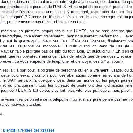
, dans ce domaine, l’actualité a un autre sigle à la bouche, ces derniers temps
comprendra que je parle ici de l’UMTS. Et au sujet de ce dernier, je dois dire
n d’étudier l’évolution des annonces s’y rapportant, aussi bien du côté des
oi “mesquin” ? Gardez en tête que l’évolution de la technologie est toujo
re, par le consommateur final, et lisez ce qui suit.
mémoire les premiers propos tenus sur l’UMTS, on se rend compte que l
ltra-pratique, totalement transparent, monstrueusement performant… j’exag
il y eut la guerre qui… n’eut pas lieu ! Celle des licenses, finalement br
éviter les situations de monopole. Et puis quand on vend de l’air (le
 vaut un faible prix que pas de prix du tout. Bon. Et aujourd’hui ? Eh bien 
cient, que les opérateurs annoncent plus de retards que de services… et que l
 preuve : ça vous empêche de téléphoner et d’envoyer des SMS, vous ?
n est là : à part pour la poignée de personne qui en a vraiment l’usage, ou du
rs cette poignée-là, y compris pour des aberrations comme les écrans de h
, le WAP servait-il à quelque chose, dans un monde où les pages jaune
e et où pratiquement tous les bureaux de poste ont des ordinateurs relié
 journée ? L’UMTS fait certes plus fort, plus vite, plus pratique… mais pareil.
i une vision très peronnelle de la téléponie mobile, mais je ne pense pas me 
e à ce nouveau standard.
s !
) : Bientôt la rentrée des crasses