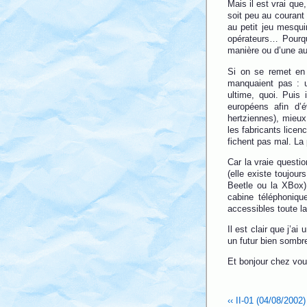
Mais il est vrai que
soit peu au courant 
au petit jeu mesqui
opérateurs… Pourqu
manière ou d’une aut
Si on se remet en 
manquaient pas : u
ultime, quoi. Puis 
européens afin d’
hertziennes), mieux
les fabricants licen
fichent pas mal. La
Car la vraie questio
(elle existe toujou
Beetle ou la XBox)
cabine téléphoniqu
accessibles toute la
Il est clair que j’a
un futur bien sombr
Et bonjour chez vou
‹‹ II-01 (04/08/2002