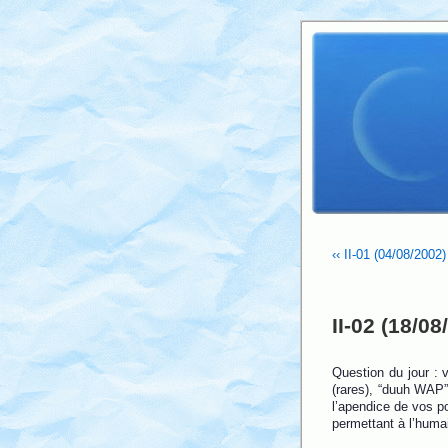
‹‹ II-01 (04/08/2002
II-02 (18/08
Question du jour :
(rares), “duuh WAP” 
l’apendice de vos po
permettant à l’humai