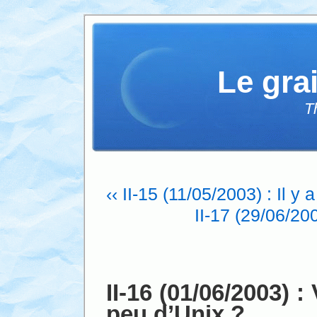
Le gra
T
‹‹ II-15 (11/05/2003) : Il
II-17 (29/06/2
II-16 (01/06/2003) 
peu d’Unix ?