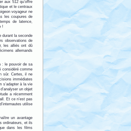
er aux 512 qu’offre
tique et le centraux
 pigeon voyageur ne
pas les coupures de
temps de latence,
 !
e durant la seconde
urs observations de
, les alliés ont dû
pécimens allemands
n : le pouvoir de sa
hui considéré comme
 sûr. Certes, il ne
écisions immédiates
n s’adapter à la vie
 d’analyser un objet
 étude a récemment
ll. Et ce n’est pas
internautes utilise
nnaître un avantage
 ordinateurs, et ils
que dans les films