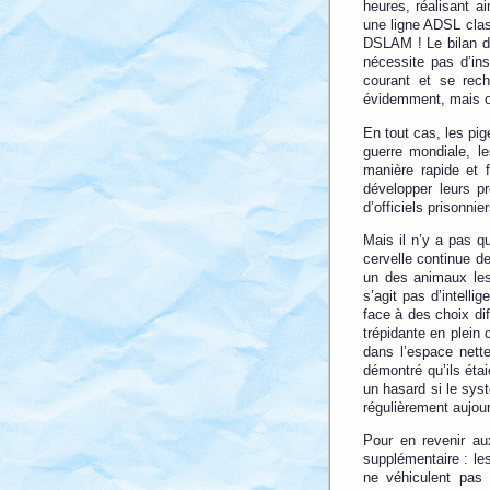
heures, réalisant a
une ligne ADSL class
DSLAM ! Le bilan de
nécessite pas d’ins
courant et se rec
évidemment, mais on
En tout cas, les pi
guerre mondiale, le
manière rapide et f
développer leurs p
d’officiels prisonnie
Mais il n’y a pas qu
cervelle continue d
un des animaux les 
s’agit pas d’intell
face à des choix dif
trépidante en plein 
dans l’espace nett
démontré qu’ils éta
un hasard si le sys
régulièrement aujour
Pour en revenir au
supplémentaire : les
ne véhiculent pas 