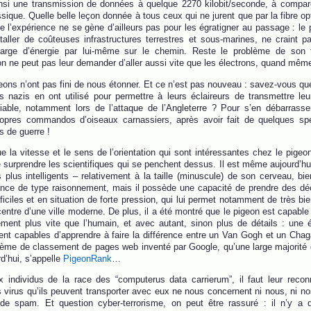
insi une transmission de données à quelque 2270 kilobit/seconde, à compar
ique. Quelle belle leçon donnée à tous ceux qui ne jurent que par la fibre op
 l’expérience ne se gène d’ailleurs pas pour les égratigner au passage : le
taller de coûteuses infrastructures terrestres et sous-marines, ne craint 
harge d’énergie par lui-même sur le chemin. Reste le problème de son 
 ne peut pas leur demander d’aller aussi vite que les électrons, quand même
geons n’ont pas fini de nous étonner. Et ce n’est pas nouveau : savez-vous qu
s nazis en ont utilisé pour permettre à leurs éclaireurs de transmettre le
iable, notamment lors de l’attaque de l’Angleterre ? Pour s’en débarrasser
ropres commandos d’oiseaux carnassiers, après avoir fait de quelques s
rs de guerre !
e la vitesse et le sens de l’orientation qui sont intéressantes chez le pigeo
e surprendre les scientifiques qui se penchent dessus. Il est même aujourd’
plus intelligents – relativement à la taille (minuscule) de son cerveau, bien
igence de type raisonnement, mais il possède une capacité de prendre des d
ficiles et en situation de forte pression, qui lui permet notamment de très bie
centre d’une ville moderne. De plus, il a été montré que le pigeon est capable
ement plus vite que l’humain, et avec autant, sinon plus de détails : une
ient capables d’apprendre à faire la différence entre un Van Gogh et un Chaga
tème de classement de pages web inventé par Google, qu’une large majorité d’
d’hui, s’appelle
PigeonRank
…
x individus de la race des “computerus data carrierum”, il faut leur reco
 virus qu’ils peuvent transporter avec eux ne nous concernent ni nous, ni nos
de spam. Et question cyber-terrorisme, on peut être rassuré : il n’y a 