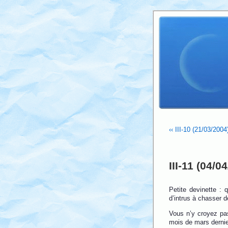
‹‹ III-10 (21/03/200
III-11 (04/
Petite devinette : q
d’intrus à chasser d
Vous n’y croyez pa
mois de mars derni