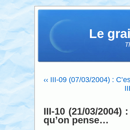
Le gra
T
‹‹ III-09 (07/03/2004) : C’
I
III-10 (21/03/2004) 
qu’on pense…