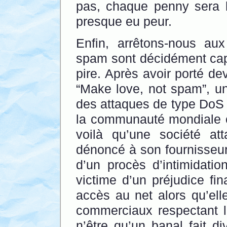
pas, chaque penny sera b
presque eu peur.
Enfin, arrêtons-nous au
spam sont décidément cap
pire. Après avoir porté de
“Make love, not spam”, un
des attaques de type DoS 
la communauté mondiale 
voilà qu’une société att
dénoncé à son fournisseur 
d’un procès d’intimidatio
victime d’un préjudice fi
accès au net alors qu’ell
commerciaux respectant l
n’être qu’un banal fait d