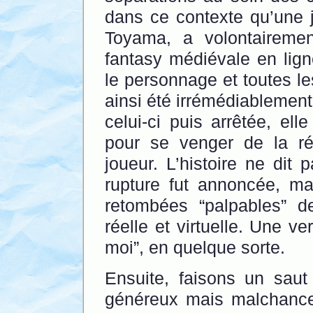
dans ce contexte qu’une 
Toyama, a volontaireme
fantasy médiévale en lign
le personnage et toutes l
ainsi été irrémédiablement
celui-ci puis arrêtée, el
pour se venger de la r
joueur. L’histoire ne dit 
rupture fut annoncée, m
retombées “palpables” de 
réelle et virtuelle. Une ve
moi”, en quelque sorte.
Ensuite, faisons un saut
généreux mais malchanc