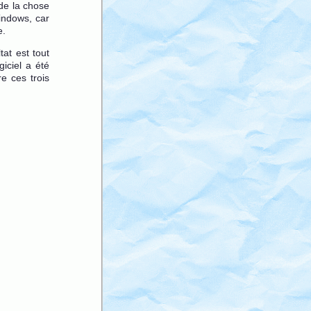
de la chose
indows, car
e.
tat est tout
iciel a été
re ces trois