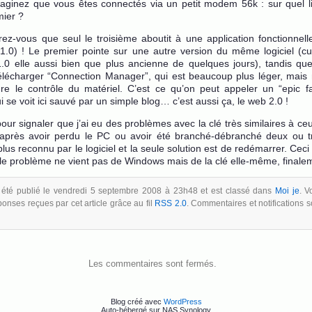
ginez que vous êtes connectés via un petit modem 56k : sur quel li
mier ?
rez-vous que seul le troisième aboutit à une application fonctionnell
1.0) ! Le premier pointe sur une autre version du même logiciel (c
.0 elle aussi bien que plus ancienne de quelques jours), tandis qu
lécharger “Connection Manager”, qui est beaucoup plus léger, mais 
e le contrôle du matériel. C’est ce qu’on peut appeler un “epic fa
 se voit ici sauvé par un simple blog… c’est aussi ça, le web 2.0 !
 pour signaler que j’ai eu des problèmes avec la clé très similaires à c
après avoir perdu le PC ou avoir été branché-débranché deux ou tro
 plus reconnu par le logiciel et la seule solution est de redémarrer. Ce
 le problème ne vient pas de Windows mais de la clé elle-même, finale
a été publié le vendredi 5 septembre 2008 à 23h48 et est classé dans
Moi je
. V
ponses reçues par cet article grâce au fil
RSS 2.0
. Commentaires et notifications s
Les commentaires sont fermés.
Blog créé avec
WordPress
Auto-hébergé sur NAS Synology