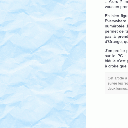
…Alors ? Ima
vous en pre
Eh bien figu
Everywhere 
numérotée 1
permet de té
pas à prendr
d’Orange, qui
J’en profite
sur le PC : 
bidule n’est
à croire que
Cet article 
suivre les ré
deux fermés.