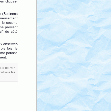
en cliquez-
e (Business
urieusement
e le second
ne parvient
il” du côté
eux observés
is fois, le
ci me pousse
ment.
ous pouvez
ont tous les