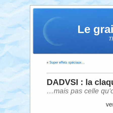
Le gra
T
«
Super effets spéciaux…
DADVSI : la claq
…mais pas celle qu’o
ve