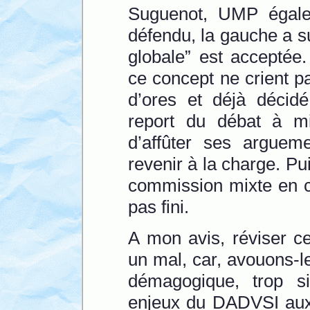
Suguenot, UMP égalem
défendu, la gauche a sui
globale” est acceptée
ce concept ne crient p
d’ores et déjà décid
report du débat à mi
d’affûter ses arguem
revenir à la charge. Pui
commission mixte en ca
pas fini.
A mon avis, réviser c
un mal, car, avouons-l
démagogique, trop si
enjeux du DADVSI aux