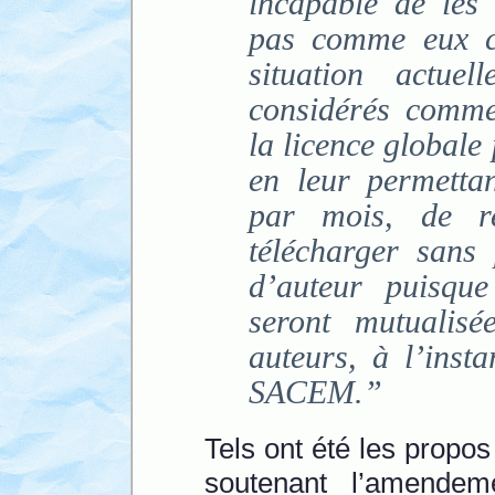
incapable de les 
pas comme eux c
situation actuel
considérés comme
la licence globale
en leur permetta
par mois, de re
télécharger sans 
d’auteur puisqu
seront mutualisé
auteurs, à l’inst
SACEM.”
Tels ont été les prop
soutenant l’amende