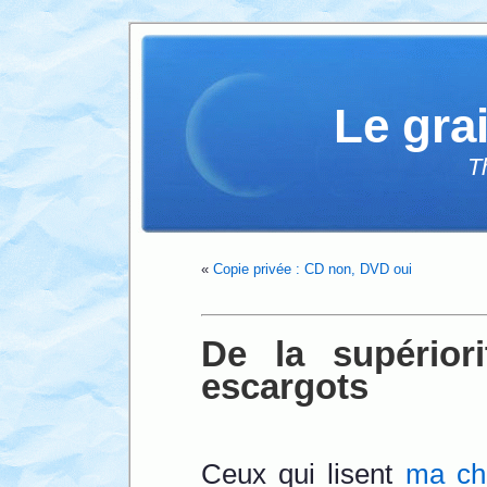
Le gra
T
«
Copie privée : CD non, DVD oui
De la supérior
escargots
Ceux qui lisent
ma ch