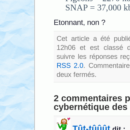
SNAP = 37,000 k
Etonnant, non ?
Cet article a été publ
12h06 et est classé
suivre les réponses reç
RSS 2.0
. Commentaires
deux fermés.
2 commentaires po
cybernétique des
Tût-tûûût
dit :