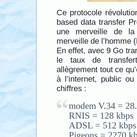
Ce protocole révoluti
based data transfer Pro
une merveille de la 
merveille de l’homme (l
En effet, avec 9 Go tra
le taux de transfer
allègrement tout ce q
à l’internet, public o
chiffres :
modem V.34 = 28.
RNIS = 128 kbps
ADSL = 512 kbps
Pigeons = 2270 k