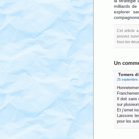
la stratégie
milliards d
explorer sa
compagnons 
Cet article
pouvez suivre
tous les deu
Un commen
Tomers
dit
25 septembre 
Honnetement,
Franchement
Il doit sans
sur plusieu
Et j’emet to
Laissons les
pour les aut