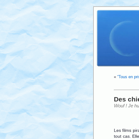
«
“Tous en pri
Des chi
Wouf ! Je h
Les films pi
tout cas. El