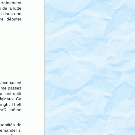
ntraînement
 de la lutte
et dans une
re débuter
s’exerçaient
us me passez
un entrepôt
iginaux. Ca
right Theft
s DVD, même
uantités de
demander si