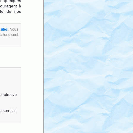
les quelques
couragent à
ffe de nos
sités
. Vous
cations sont
se retrouve
 son flair