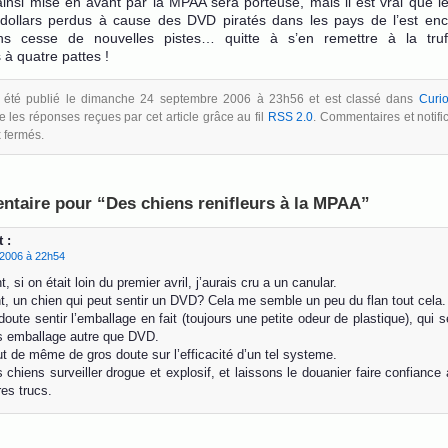
 ainsi mise en avant par la MPAA sera porteuse, mais il est vrai que 
e dollars perdus à cause des DVD piratés dans les pays de l’est en
ns cesse de nouvelles pistes… quitte à s’en remettre à la tru
à quatre pattes !
 a été publié le dimanche 24 septembre 2006 à 23h56 et est classé dans
Curio
 les réponses reçues par cet article grâce au fil
RSS 2.0
. Commentaires et notifi
x fermés.
taire pour “Des chiens renifleurs à la MPAA”
 :
2006 à 22h54
 si on était loin du premier avril, j’aurais cru a un canular.
, un chien qui peut sentir un DVD? Cela me semble un peu du flan tout cela.
 doute sentir l’emballage en fait (toujours une petite odeur de plastique), qui 
rs emballage autre que DVD.
ut de même de gros doute sur l’efficacité d’un tel systeme.
 chiens surveiller drogue et explosif, et laissons le douanier faire confiance a
res trucs.