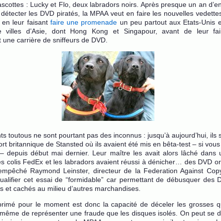
scottes : Lucky et Flo, deux labradors noirs. Après presque un an d’e
 détecter les DVD piratés, la MPAA veut en faire les nouvelles vedettes
e en leur faisant
faire une promenade
un peu partout aux Etats-Unis 
 villes d’Asie, dont Hong Kong et Singapour, avant de leur fai
t une carrière de sniffeurs de DVD.
s toutous ne sont pourtant pas des inconnus : jusqu’à aujourd’hui, ils 
ort britannique de Stansted où ils avaient été mis en bêta-test – si vo
 – depuis début mai dernier. Leur maître les avait alors lâché dans 
s colis FedEx et les labradors avaient réussi à dénicher… des DVD or
 empêché Raymond Leinster, directeur de la Federation Against Copy
ualifier cet essai de “formidable” car permettant de débusquer de
s et cachés au milieu d’autres marchandises.
xprimé pour le moment est donc la capacité de déceler les grosses q
même de représenter une fraude que les disques isolés. On peut se 