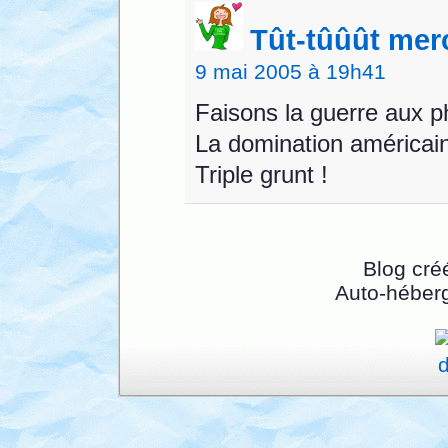
Tût-tûûût merc
9 mai 2005 à 19h41
Faisons la guerre aux p
La domination américai
Triple grunt !
Blog cré
Auto-héber