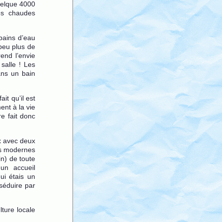
quelque 4000
es chaudes
bains d’eau
peu plus de
end l’envie
salle ! Les
ans un bain
it qu’il est
nt à la vie
re fait donc
ux avec deux
ls modernes
in) de toute
 un accueil
ui étais un
séduire par
lture locale