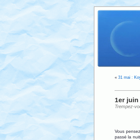
«
31 mai : Ko
1er juin
Trempez-vou
Vous pensez 
passé la nui