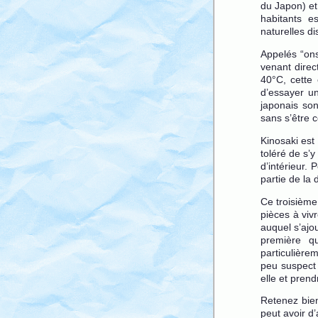
du Japon) et
habitants e
naturelles d
Appelés “on
venant direc
40°C, cette 
d’essayer un
japonais son
sans s’être 
Kinosaki est
toléré de s’
d’intérieur. 
partie de la 
Ce troisième
pièces à viv
auquel s’ajo
première qu
particulièr
peu suspect 
elle et prend
Retenez bien
peut avoir d’