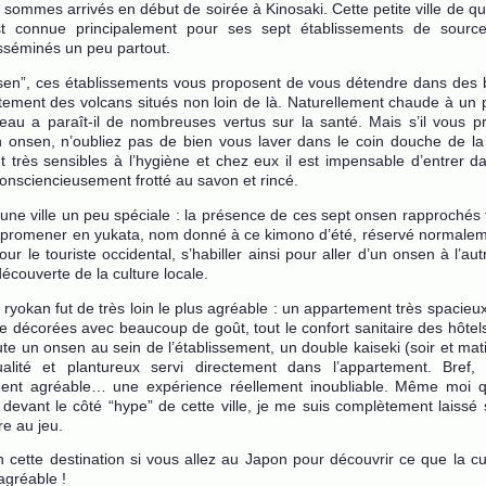
 sommes arrivés en début de soirée à Kinosaki. Cette petite ville de 
st connue principalement pour ses sept établissements de sourc
isséminés un peu partout.
sen”, ces établissements vous proposent de vous détendre dans des 
tement des volcans situés non loin de là. Naturellement chaude à un 
eau a paraît-il de nombreuses vertus sur la santé. Mais s’il vous pr
 onsen, n’oubliez pas de bien vous laver dans le coin douche de la 
t très sensibles à l’hygiène et chez eux il est impensable d’entrer d
consciencieusement frotté au savon et rincé.
 une ville un peu spéciale : la présence de ces sept onsen rapprochés fa
y promener en yukata, nom donné à ce kimono d’été, réservé normaleme
Pour le touriste occidental, s’habiller ainsi pour aller d’un onsen à l’aut
découverte de la culture locale.
 ryokan fut de très loin le plus agréable : un appartement très spacie
re décorées avec beaucoup de goût, tout le confort sanitaire des hôte
ute un onsen au sein de l’établissement, un double kaiseki (soir et mat
alité et plantureux servi directement dans l’appartement. Bref,
ement agréable… une expérience réellement inoubliable. Même moi q
devant le côté “hype” de cette ville, je me suis complètement laissé 
re au jeu.
 cette destination si vous allez au Japon pour découvrir ce que la cu
agréable !