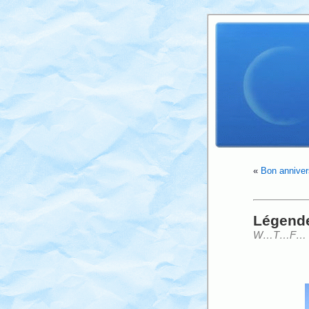
«
Bon annivers
Légend
W…T…F…