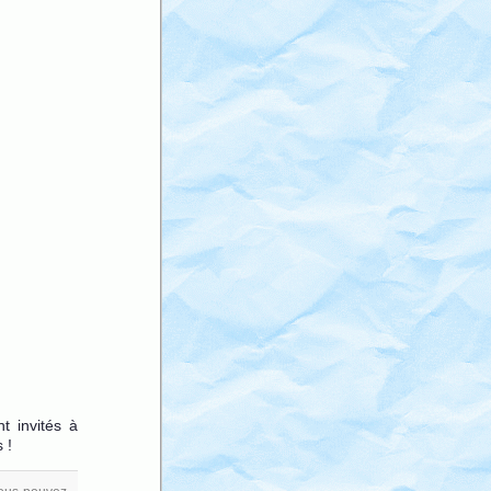
t invités à
 !