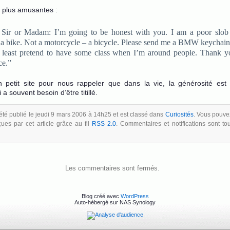
 plus amusantes :
 Sir or Madam: I’m going to be honest with you. I am a poor slo
 a bike. Not a motorcycle – a bicycle. Please send me a BMW keychain,
t least pretend to have some class when I’m around people. Thank y
ce.”
 petit site pour nous rappeler que dans la vie, la générosité est 
 a souvent besoin d’être titillé.
 été publié le jeudi 9 mars 2006 à 14h25 et est classé dans
Curiosités
. Vous pouve
ues par cet article grâce au fil
RSS 2.0
. Commentaires et notifications sont to
Les commentaires sont fermés.
Blog créé avec
WordPress
Auto-hébergé sur NAS Synology