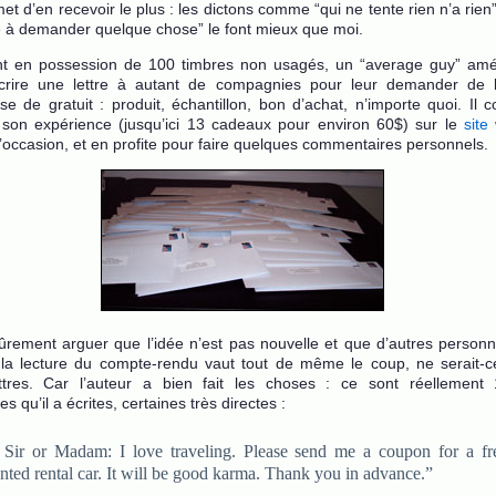
et d’en recevoir le plus : les dictons comme “qui ne tente rien n’a rien” 
e à demander quelque chose” le font mieux que moi.
nt en possession de 100 timbres non usagés, un “average guy” amér
crire une lettre à autant de compagnies pour leur demander de l
e de gratuit : produit, échantillon, bon d’achat, n’importe quoi. Il 
e son expérience (jusqu’ici 13 cadeaux pour environ 60$) sur le
site
l’occasion, et en profite pour faire quelques commentaires personnels.
rement arguer que l’idée n’est pas nouvelle et que d’autres personnes
 la lecture du compte-rendu vaut tout de même le coup, ne serait-
ettres. Car l’auteur a bien fait les choses : ce sont réellement 
s qu’il a écrites, certaines très directes :
 Sir or Madam: I love traveling. Please send me a coupon for a fr
nted rental car. It will be good karma. Thank you in advance.”