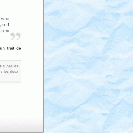
b who
 so I
ou in
un trait de
z suivre les
us les deux