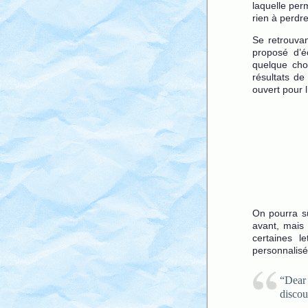
laquelle perm
rien à perdr
Se retrouva
proposé d’é
quelque chos
résultats d
ouvert pour 
On pourra sû
avant, mais
certaines l
personnalisée
“Dear
discou