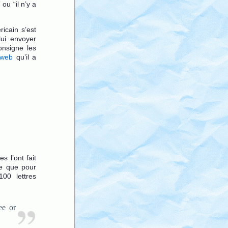
ou “il n’y a
icain s’est
ui envoyer
consigne les
 web
qu’il a
 l’ont fait
ce que pour
100 lettres
ee or