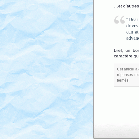
…et d’autres
“Dear
drives
can a
advan
Bref, un bon
caractère qui
Cet article a
réponses reç
fermés.