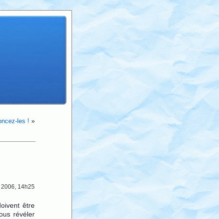
ncez-les !
»
s 2006, 14h25
oivent être
ous révéler