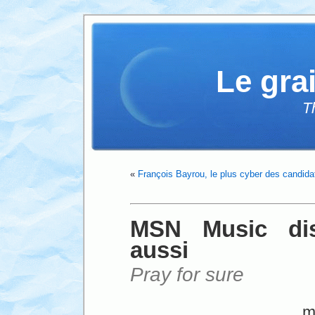
Le gra
T
«
François Bayrou, le plus cyber des candida
MSN Music disp
aussi
Pray for sure
m