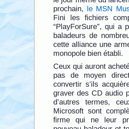
prochain,
le MSN Musi
Fini les fichiers com
“PlayForSure”, qui a 
baladeurs de nombreux
cette alliance une arm
monopole bien établi.
Ceux qui auront achet
pas de moyen direc
convertir s’ils acquiè
graver des CD audio po
d’autres termes, ceu
Microsoft sont compl
firme qui ne leur p
nouveau baladeur et t