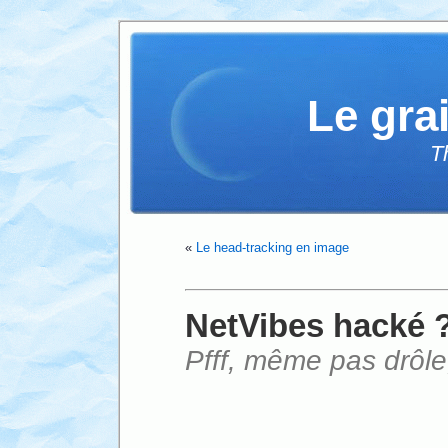
Le gra
T
«
Le head-tracking en image
NetVibes hacké 
Pfff, même pas drôle