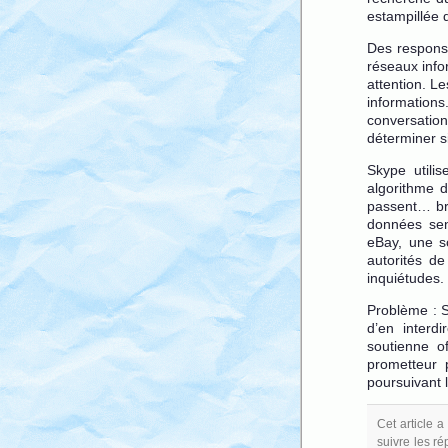
estampillée d
Des responsa
réseaux info
attention. Le
informations
conversatio
déterminer si
Skype utilis
algorithme d
passent… bre
données sen
eBay, une s
autorités d
inquiétudes.
Problème : S
d’en interdi
soutienne of
prometteur 
poursuivant
Cet article 
suivre les ré