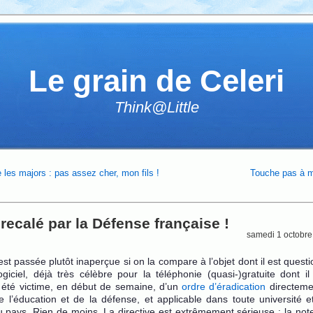
Le grain de Celeri
Think@Little
 les majors : pas assez cher, mon fils !
Touche pas à m
recalé par la Défense française !
samedi 1 octobre
st passée plutôt inaperçue si on la compare à l’objet dont il est questi
giciel, déjà très célèbre pour la téléphonie (quasi-)gratuite dont i
a été victime, en début de semaine, d’un
ordre d’éradication
directeme
e l’éducation et de la défense, et applicable dans toute université e
 pays. Rien de moins. La directive est extrêmement sérieuse : la no