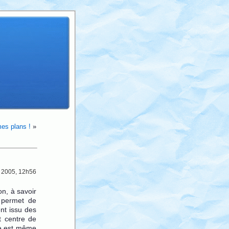
es plans !
»
 2005, 12h56
on, à savoir
l permet de
nt issu des
t centre de
te est même