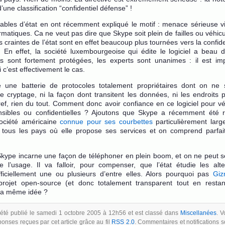
’une classification “confidentiel défense” !
bles d’état en ont récemment expliqué le motif : menace sérieuse vi
rmatiques. Ca ne veut pas dire que Skype soit plein de failles ou véhicu
s craintes de l’état sont en effet beaucoup plus tournées vers la confide
. En effet, la société luxembourgeoise qui édite le logiciel a beau d
ns sont fortement protégées, les experts sont unanimes : il est im
 c’est effectivement le cas.
e une batterie de protocoles totalement propriétaires dont on ne s
e cryptage, ni la façon dont transitent les données, ni les endroits 
f, rien du tout. Comment donc avoir confiance en ce logiciel pour vé
sibles ou confidentielles ? Ajoutons que Skype a récemment été 
ociété américaine
connue pour ses courbettes
particulièrement larg
e tous les pays où elle propose ses services et on comprend parfa
kype incarne une façon de téléphoner en plein boom, et on ne peut s
re l’usage. Il va falloir, pour compenser, que l’état étudie les alte
ficiellement une ou plusieurs d’entre elles. Alors pourquoi pas
Gi
projet open-source (et donc totalement transparent tout en restan
 la même idée ?
a été publié le samedi 1 octobre 2005 à 12h56 et est classé dans
Miscellanées
. 
ponses reçues par cet article grâce au fil
RSS 2.0
. Commentaires et notifications s