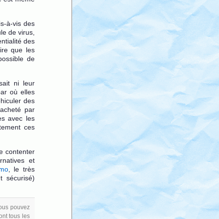
s-à-vis des
le de virus,
ntialité des
ire que les
possible de
ait ni leur
par où elles
hiculer des
racheté par
es avec les
itement ces
e contenter
rnatives et
zmo
, le très
t sécurisé)
Vous pouvez
ont tous les