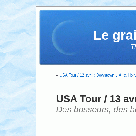
Le gra
T
«
USA Tour / 12 avril : Downtown L.A. & Hol
USA Tour / 13 av
Des bosseurs, des b