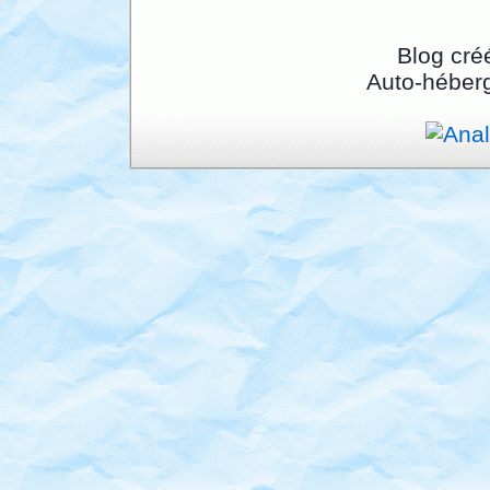
Blog cré
Auto-héber