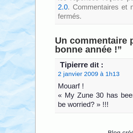
2.0
. Commentaires et no
fermés.
Un commentaire p
bonne année !”
Tipierre
dit :
2 janvier 2009 à 1h13
Mouarf !
« My Zune 30 has been 
be worried? » !!!
Blog cré