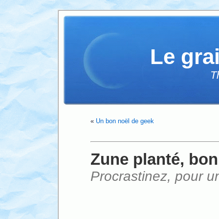
Le gra
T
«
Un bon noël de geek
Zune planté, bon
Procrastinez, pour un