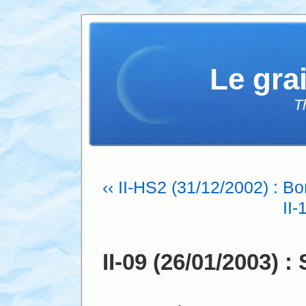
Le gra
T
‹‹ II-HS2 (31/12/2002) : B
II-
II-09 (26/01/2003) 