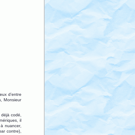
eux d’entre
us, Monsieur
 déjà codé,
mériques, il
t à nuancer,
par contre),