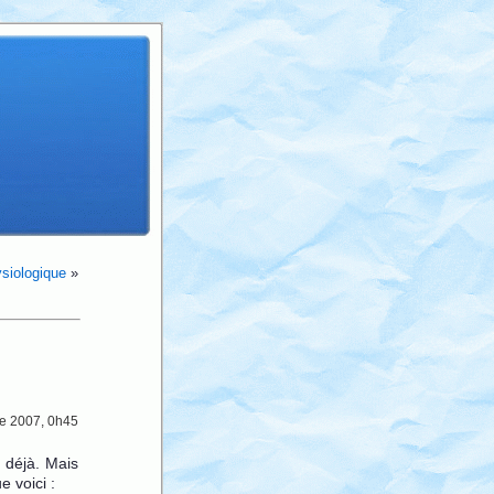
ysiologique
»
e 2007, 0h45
s déjà. Mais
e voici :