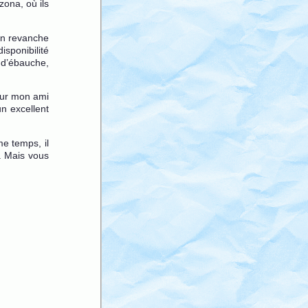
zona, où ils
a en revanche
isponibilité
 d’ébauche,
sur mon ami
un excellent
e temps, il
e. Mais vous