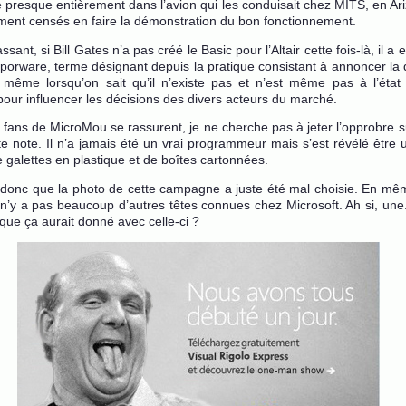
sé presque entièrement dans l’avion qui les conduisait chez MITS, en Ari
ement censés en faire la démonstration du bon fonctionnement.
assant, si Bill Gates n’a pas créé le Basic pour l’Altair cette fois-là, il 
aporware, terme désignant depuis la pratique consistant à annoncer la d
 même lorsqu’on sait qu’il n’existe pas et n’est même pas à l’état
our influencer les décisions des divers acteurs du marché.
 fans de MicroMou se rassurent, je ne cherche pas à jeter l’opprobre 
tte note. Il n’a jamais été un vrai programmeur mais s’est révélé être 
galettes en plastique et de boîtes cartonnées.
donc que la photo de cette campagne a juste été mal choisie. En mêm
il n’y a pas beaucoup d’autres têtes connues chez Microsoft. Ah si, un
que ça aurait donné avec celle-ci ?