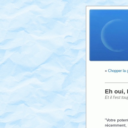
«
Chopper la g
Eh oui, 
Et il l’est tou
“Votre poten
récemment, 