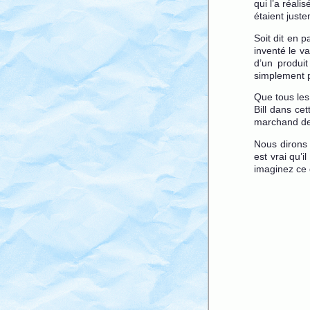
qui l’a réali
étaient just
Soit dit en p
inventé le v
d’un produit
simplement p
Que tous les
Bill dans ce
marchand de 
Nous dirons 
est vrai qu’
imaginez ce 