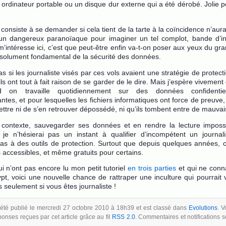
un ordinateur portable ou un disque dur externe qui a été dérobé. Jolie
consiste à se demander si cela tient de la tarte à la coïncidence n’aura 
e un dangereux paranoïaque pour imaginer un tel complot, bande d’inc
m’intéresse ici, c’est que peut-être enfin va-t-on poser aux yeux du gra
solument fondamental de la sécurité des données.
s si les journaliste visés par ces vols avaient une stratégie de protect
ls ont tout à fait raison de se garder de le dire. Mais j’espère vivement 
 on travaille quotidiennement sur des données confidentiel
tes, et pour lesquelles les fichiers informatiques ont force de preuve
ttre ni de s’en retrouver dépossédé, ni qu’ils tombent entre de mauva
 contexte, sauvegarder ses données et en rendre la lecture imposs
je n’hésierai pas un instant à qualifier d’incompétent un journal
pas à des outils de protection. Surtout que depuis quelques années, c
 accessibles, et même gratuits pour certains.
i n’ont pas encore lu mon petit tutoriel
en
trois
parties
et qui ne conn
pt, voici une nouvelle chance de rattraper une inculture qui pourrait
 seulement si vous êtes journaliste !
a été publié le mercredi 27 octobre 2010 à 18h39 et est classé dans
Evolutions
. 
ponses reçues par cet article grâce au fil
RSS 2.0
. Commentaires et notifications s