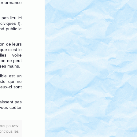
 performance
pas lieu ici
iviques !).
nd public le
ion de leurs
que c’est le
les, voire
, on ne peut
ises mains.
ible est un
iste qui ne
eux-ci sont
aissent pas
 vous coûter
Vous pouvez
ont tous les