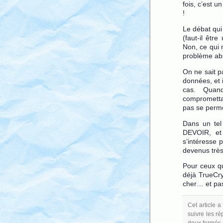
fois, c’est 
!
Le débat qui 
(faut-il êtr
Non, ce qui 
problème ab
On ne sait pa
données, et i
cas. Quand
compromettan
pas se perme
Dans un tel
DEVOIR, et 
s’intéresse 
devenus très
Pour ceux qu
déjà TrueCry
cher… et pas
Cet article 
suivre les ré