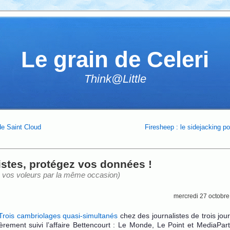
Le grain de Celeri
Think@Little
e Saint Cloud
Firesheep : le sidejacking po
istes, protégez vos données !
z vos voleurs par la même occasion)
mercredi 27 octobr
Trois cambriolages quasi-simultanés
chez des journalistes de trois jo
lièrement suivi l’affaire Bettencourt : Le Monde, Le Point et MediaPa