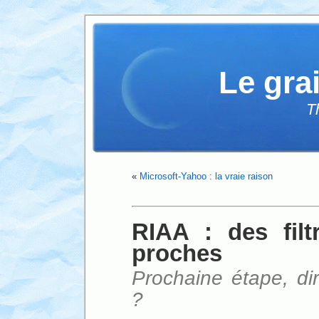
Le gra
T
«
Microsoft-Yahoo : la vraie raison
RIAA : des fil
proches
Prochaine étape, di
?