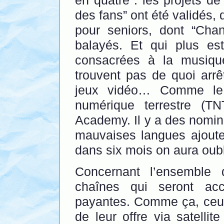
en quatre : les projets d
des fans” ont été validés,
pour seniors, dont “Ch
balayés. Et qui plus es
consacrées à la musiqu
trouvent pas de quoi arrê
jeux vidéo… Comme le d
numérique terrestre (T
Academy. Il y a des nominé
mauvaises langues ajoute
dans six mois on aura oubl
Concernant l’ensemble 
chaînes qui seront acc
payantes. Comme ça, ceux
de leur offre via satellit