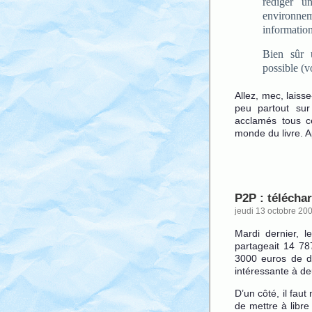
rédiger u
environne
informatio
Bien sûr 
possible (
Allez, mec, laisse
peu partout su
acclamés tous c
monde du livre. A
P2P : télécha
jeudi 13 octobre 20
Mardi dernier, 
partageait 14 7
3000 euros de d
intéressante à d
D’un côté, il faut
de mettre à libre