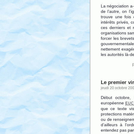
La négociation a
de l’autre, on l’
trouve une fois 
intérêts privés, c
ces derniers et 
organisations sani
forcer les breve
gouvernementale
nettement exagér
les autorités là-
Le premier vir
jeudi 20 octobre 20
Début octobre, 
européenne
EU
que ce texte vi
protections matérie
ou de renseigneme
d’ailleurs à l’
entendez pas par