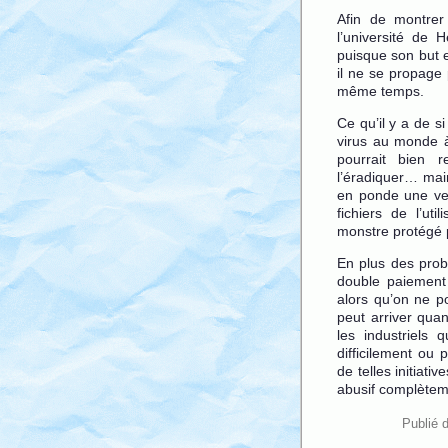
Afin de montrer 
l’université de H
puisque son but 
il ne se propage 
même temps.
Ce qu’il y a de si
virus au monde à 
pourrait bien r
l’éradiquer… main
en ponde une ver
fichiers de l’uti
monstre protégé p
En plus des prob
double paiement 
alors qu’on ne po
peut arriver quan
les industriels 
difficilement ou 
de telles initiati
abusif complètem
Publié 