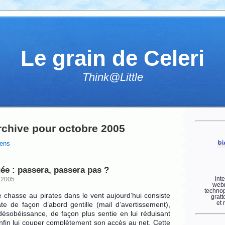
Le grain de Celeri
Think@Little
rchive pour octobre 2005
iens
ée : passera, passera pas ?
int
 2005
webm
technop
 chasse au pirates dans le vent aujourd’hui consiste
gratt
et 
te de façon d’abord gentille (mail d’avertissement),
désobéissance, de façon plus sentie en lui réduisant
nfin lui couper complètement son accès au net. Cette