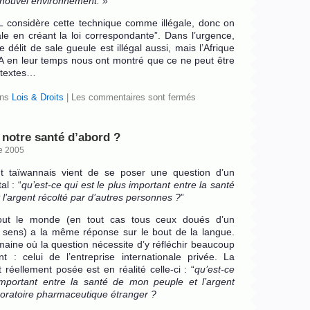
 nouvel environnement. »
IL considère cette technique comme illégale, donc on
le en créant la loi correspondante”. Dans l’urgence,
e délit de sale gueule est illégal aussi, mais l’Afrique
A en leur temps nous ont montré que ce ne peut être
 textes…
ans
Lois & Droits
|
Les commentaires sont fermés
 notre santé d’abord ?
e 2005
 taïwannais vient de se poser une question d’un
l : “
qu’est-ce qui est le plus important entre la santé
l’argent récolté par d’autres personnes ?
”
out le monde (en tout cas tous ceux doués d’un
sens) a la même réponse sur le bout de la langue.
maine où la question nécessite d’y réfléchir beaucoup
t : celui de l’entreprise internationale privée. La
t réellement posée est en réalité celle-ci : “
qu’est-ce
important entre la santé de mon peuple et l’argent
boratoire pharmaceutique étranger ?