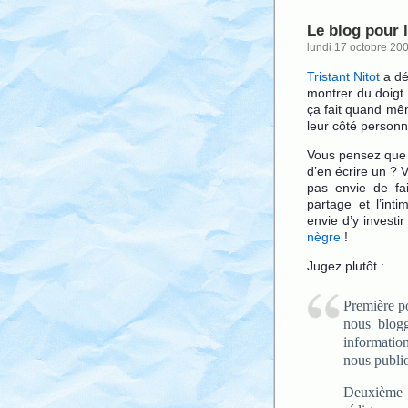
Le blog pour 
lundi 17 octobre 20
Tristant Nitot
a dé
montrer du doigt. 
ça fait quand mêm
leur côté personne
Vous pensez que l
d’en écrire un ? 
pas envie de fai
partage et l’int
envie d’y investir
nègre
!
Jugez plutôt :
Première po
nous blog
informatio
nous publi
Deuxième p