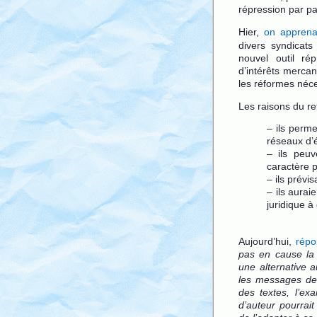
répression par pa
Hier,
on apprena
divers syndicats 
nouvel outil ré
d’intérêts mercant
les réformes néce
Les raisons du re
– ils perme
réseaux d’é
– ils peu
caractère p
– ils prévi
– ils aurai
juridique à
Aujourd’hui,
répo
pas en cause la 
une alternative a
les messages de 
des textes, l’exa
d’auteur pourrait