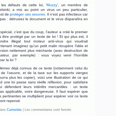
les défauts de cette loi, ‘
Muzzy
‘, un membre de
elsinki, a mis au point un virus un peu particulier,
est de
protéger ses oeuvres
. Il n’est pas infectieux car
pas : détruisez le document et le virus disparaîtra en
 spécial, c’est que du coup, l’auteur a créé le premier
être protégé par un texte de loi ! Et qui plus est, il
endre illégal tout moteur anti-virus qui voudrait
tenant imaginez qu’un petit malin récupère l’idée et
sion nettement plus méchante (avec destruction de
lisateur, par exemple) : vous voyez venir l’horrible
ar la loi ?
lèmes déjà connus de ce texte (notamment celui du
de l’oeuvre, et de la taxe sur les supports vierges
urra plus les copier), voici une illustration de ce qui
d une loi passe sans réelle réflexion, pour satisfaire
qui défendent leurs intérêts mercantiles : un texte
pas applicable, voire dangereuse. Il faut espérer que
ves pertinentes se multiplient pour espérer voir ce texte
ent repensé.
dans
Curiosités
|
Les commentaires sont fermés