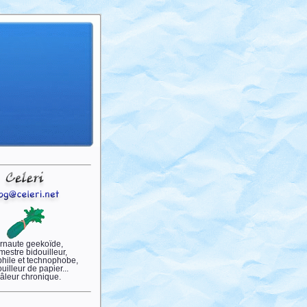
ernaute geekoïde,
estre bidouilleur,
hile et technophobe,
ouilleur de papier...
râleur chronique.