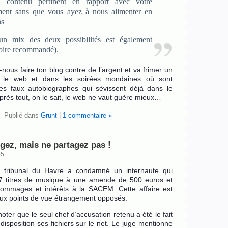
n contenu pertinent en rapport avec votre
ment sans que vous ayez à nous alimenter en
ns
un mix des deux possibilités est également
voire recommandé).
-nous faire ton blog contre de l’argent et va frimer un
r le web et dans les soirées mondaines où sont
es faux autobiographes qui sévissent déjà dans le
près tout, on le sait, le web ne vaut guère mieux…
Publié dans
Grunt
|
1 commentaire »
rgez, mais ne partagez pas !
05
le tribunal du Havre a condamné un internaute qui
87 titres de musique à une amende de 500 euros et
ommages et intérêts à la SACEM. Cette affaire est
eux points de vue étrangement opposés.
 noter que le seul chef d’accusation retenu a été le fait
 disposition ses fichiers sur le net. Le juge mentionne