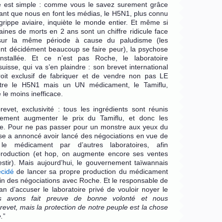
e est simple : comme vous le savez surement grâce
ant que nous en font les médias, le H5N1, plus connu
rippe aviaire, inquiète le monde entier. Et même si
ines de morts en 2 ans sont un chiffre ridicule face
 sur la même période à cause du paludisme (les
nt décidément beaucoup se faire peur), la psychose
nstallée. Et ce n’est pas Roche, le laboratoire
isse, qui va s’en plaindre : son brevet international
roit exclusif de fabriquer et de vendre non pas LE
tre le H5N1 mais un UN médicament, le Tamiflu,
le moins inefficace.
evet, exclusivité : tous les ingrédients sont réunis
grement augmenter le prix du Tamiflu, et donc les
e. Pour ne pas passer pour un monstre aux yeux du
ise a annoncé avoir lancé des négociations en vue de
 le médicament par d’autres laboratoires, afin
production (et hop, on augmente encore ses ventes
estir). Mais aujourd’hui, le gouvernement taïwannais
écidé
de lancer sa propre production du médicament
fin des négociations avec Roche. Et le responsable de
n d’accuser le laboratoire privé de vouloir noyer le
s avons fait preuve de bonne volonté et nous
revet, mais la protection de notre peuple est la chose
.
”