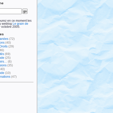
he
ourez en ce moment les
du weblog
Le grain de
 octobre 2005.
ies
lanées
(72)
ions
(40)
Droits
(29)
46)
tés
(69)
ude
(25)
nirs…
(6)
sions
(35)
(40)
tude
(10)
inations
(47)