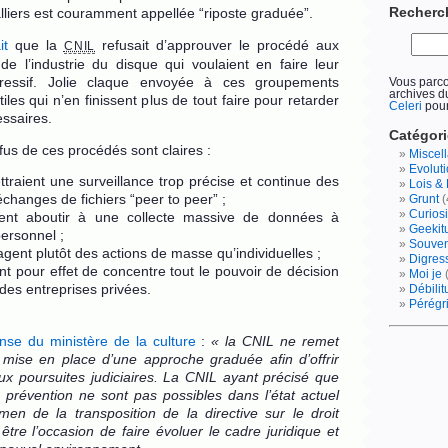
Recherc
lliers est couramment appellée “riposte graduée”.
it
que la
refusait d’approuver le procédé aux
CNIL
de l’industrie du disque qui voulaient en faire leur
pressif. Jolie claque envoyée à ces groupements
Vous parc
archives 
iles qui n’en finissent plus de tout faire pour retarder
Celeri
pour
ssaires.
Catégor
fus de ces procédés sont claires :
Miscel
Evolut
ttraient une surveillance trop précise et continue des
Lois & 
changes de fichiers “peer to peer” ;
Grunt
(
Curiosi
vent aboutir à une collecte massive de données à
Geekit
ersonnel ;
Souve
sagent plutôt des actions de masse qu’individuelles ;
Digres
ent pour effet de concentre tout le pouvoir de décision
Moi je
 des entreprises privées.
Débili
Pérégr
nse du ministère de la culture
:
« la CNIL ne remet
mise en place d’une approche graduée afin d’offrir
ux poursuites judiciaires. La CNIL ayant précisé que
prévention ne sont pas possibles dans l’état actuel
men de la transposition de la directive sur le droit
 être l’occasion de faire évoluer le cadre juridique et