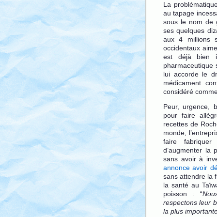
La problématiqu
au tapage incess
sous le nom de g
ses quelques diza
aux 4 millions
occidentaux aime
est déjà bien i
pharmaceutique su
lui accorde le d
médicament con
considéré comme 
Peur, urgence, br
pour faire allè
recettes de Roch
monde, l’entrepr
faire fabriquer
d’augmenter la 
sans avoir à inv
annonce avoir d
sans attendre la 
la santé au Taïwa
poisson : “
Nou
respectons leur b
la plus importante