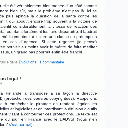
-t-elle été véritablement bien menée d’un côté comme
ignore bien sûr, mais le problème n’est pas là. Ici se
de plus épinglé la question de la santé contre les
onflit qui aboutit encore trop souvent à la victoire de
ralentit considérablement la vitesse de réaction des
taires. Sans forcément les faire disparaître, il faudrait
ts médicamenteux à inclure une clause de préemption
 en cas d’urgence. Si cette urgence (je pense)
ée pouvait au moins avoir le mérite de faire méditer
dessus, un grand pas pourrait enfin être franchi…
Publié dans
Evolutions
|
1 commentaire »
us légal !
05
la Finlande a transposé à sa façon la directive
(protection des oeuvres copyrightées). Rappellons
CD
se à empêcher le piratage en rendant légales les
lles et logicielles et en interdisant la diffusion d’outils
nt visant à contourner ces protections. Le texte est
ordre du jour en France avec le DADVSI (vous n’en
ler ?
c’est normal
).