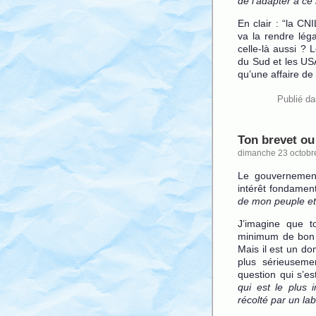
de l’adapter à ce
En clair : “la CN
va la rendre léga
celle-là aussi ? L
du Sud et les US
qu’une affaire de
Publié d
Ton brevet ou
dimanche 23 octobr
Le gouvernement
intérêt fondamenta
de mon peuple et 
J’imagine que t
minimum de bon 
Mais il est un do
plus sérieusemen
question qui s’es
qui est le plus 
récolté par un la