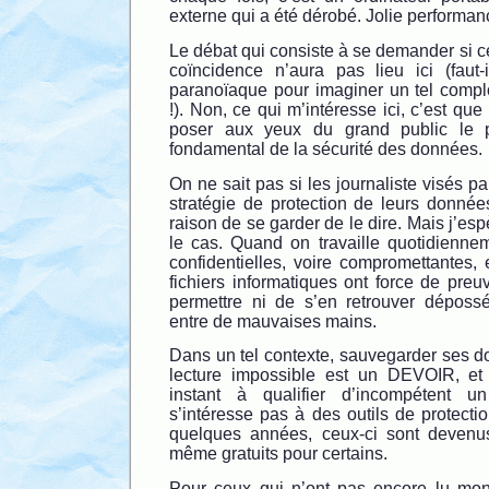
externe qui a été dérobé. Jolie performan
Le débat qui consiste à se demander si cel
coïncidence n’aura pas lieu ici (faut
paranoïaque pour imaginer un tel complo
!). Non, ce qui m’intéresse ici, c’est que
poser aux yeux du grand public le 
fondamental de la sécurité des données.
On ne sait pas si les journaliste visés p
stratégie de protection de leurs données,
raison de se garder de le dire. Mais j’es
le cas. Quand on travaille quotidienn
confidentielles, voire compromettantes, 
fichiers informatiques ont force de pre
permettre ni de s’en retrouver dépossé
entre de mauvaises mains.
Dans un tel contexte, sauvegarder ses d
lecture impossible est un DEVOIR, et 
instant à qualifier d’incompétent u
s’intéresse pas à des outils de protecti
quelques années, ceux-ci sont devenus
même gratuits pour certains.
Pour ceux qui n’ont pas encore lu mon 