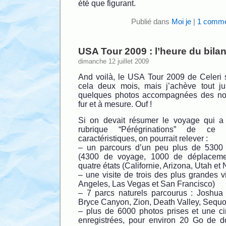
été que figurant.
Publié dans
Moi je
|
1 comme
USA Tour 2009 : l’heure du bila
dimanche 12 juillet 2009
And voilà, le USA Tour 2009 de Celeri s
cela deux mois, mais j’achève tout ju
quelques photos accompagnées des note
fur et à mesure. Ouf !
Si on devait résumer le voyage qui a 
rubrique “Pérégrinations” de ce
caractéristiques, on pourrait relever :
– un parcours d’un peu plus de 5300 k
(4300 de voyage, 1000 de déplacemen
quatre états (Californie, Arizona, Utah et
– une visite de trois des plus grandes v
Angeles, Las Vegas et San Francisco)
– 7 parcs naturels parcourus : Joshua
Bryce Canyon, Zion, Death Valley, Sequoi
– plus de 6000 photos prises et une c
enregistrées, pour environ 20 Go de do