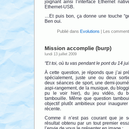
joignant ainsi l’interface Ethernet nat
Ethernet-USB.
…Et puis bon, ça donne une touche “ge
Ben oui.
Publié dans
Evolutions
|
Les commenta
Mission accomplie (burp)
lundi 13 juillet 2009
“Et toi, où tu vas pendant le pont du 14 juil
À cette question, je réponds que j’ai p
spécialement, juste une ou deux sorti
deux séances de sport, une demi-journ
aspi-rangement, de la musique, du blog
pu le voir hier), du jeu vidéo, du 
tambouille. Même que question tambouill
objectif plutôt ambitieux pour inaugurer
récente.
Comme il n’est pas courant que je soi
résultat obtenu par un tout premier essa
l’envie de vous le présenter en image :