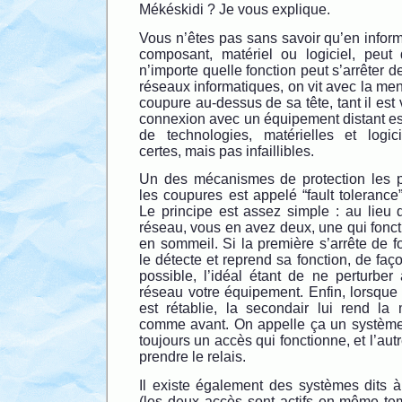
Mékéskidi ? Je vous explique.
Vous n’êtes pas sans savoir qu’en inform
composant, matériel ou logiciel, peut d
n’importe quelle fonction peut s’arrêter d
réseaux informatiques, on vit avec la m
coupure au-dessus de sa tête, tant il est
connexion avec un équipement distant e
de technologies, matérielles et logicie
certes, mais pas infaillibles.
Un des mécanismes de protection les p
les coupures est appelé “fault tolerance
Le principe est assez simple : au lieu 
réseau, vous en avez deux, une qui foncti
en sommeil. Si la première s’arrête de f
le détecte et reprend sa fonction, de faç
possible, l’idéal étant de ne perturber
réseau votre équipement. Enfin, lorsque
est rétablie, la secondair lui rend la 
comme avant. On appelle ça un système ac
toujours un accès qui fonctionne, et l’aut
prendre le relais.
Il existe également des systèmes dits à
(les deux accès sont actifs en même tem