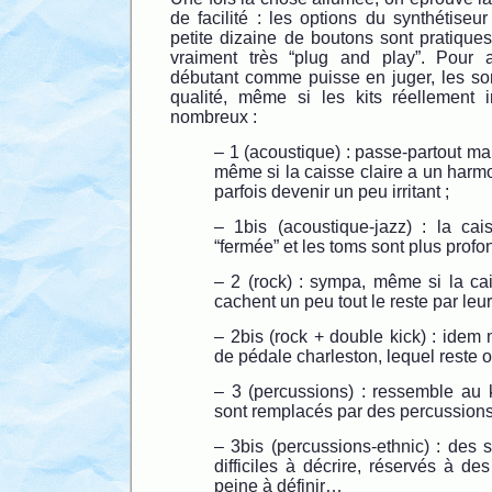
de facilité : les options du synthétiseur
petite dizaine de boutons sont pratiques
vraiment très “plug and play”. Pour 
débutant comme puisse en juger, les so
qualité, même si les kits réellement 
nombreux :
– 1 (acoustique) : passe-partout mais
même si la caisse claire a un harmo
parfois devenir un peu irritant ;
– 1bis (acoustique-jazz) : la cais
“fermée” et les toms sont plus profo
– 2 (rock) : sympa, même si la cai
cachent un peu tout le reste par leu
– 2bis (rock + double kick) : idem 
de pédale charleston, lequel reste o
– 3 (percussions) : ressemble au 
sont remplacés par des percussions
– 3bis (percussions-ethnic) : des 
difficiles à décrire, réservés à de
peine à définir…