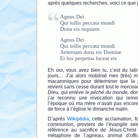
après quelques recherches, voici ce que j’
Agnus Dei
Qui tollis peccata mundi
Dona eis requiem
Agnus Dei
Qui tollis peccata mundi
Aeternam dona eis Domine
Et lux perpetua luceat eis
Eh oui, vous avez bien lu, c’est du latin
jours… J’ai alors mobilisé mes (très) 
macaroniques pour déterminer que la p
revient sans cesse durant tout le morceau
Dieu, qui enlève le péché du monde, don
j’ai reconnu une invocation qui remo
l’époque où ma mère n’avait pas encor
de force à l’église le dimanche matin.
D’après
Wikipédia
, cette acclamation, f
communion, provient de l’évangile sel
référence au sacrifice de Jésus-Christ 
métaphore de l’agneau, animal d’off