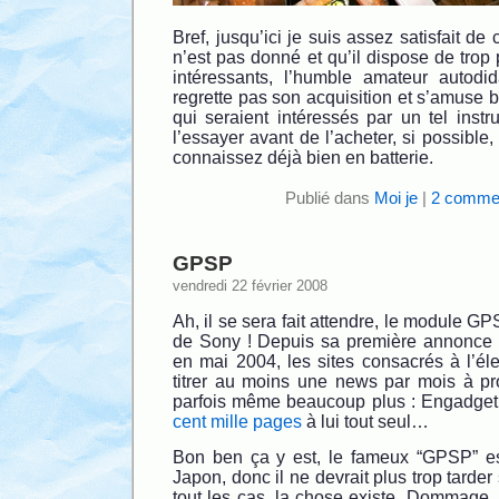
Bref, jusqu’ici je suis assez satisfait de
n’est pas donné et qu’il dispose de trop 
intéressants, l’humble amateur autodi
regrette pas son acquisition et s’amuse
qui seraient intéressés par un tel instr
l’essayer avant de l’acheter, si possible,
connaissez déjà bien en batterie.
Publié dans
Moi je
|
2 commen
GPSP
vendredi 22 février 2008
Ah, il se sera fait attendre, le module G
de Sony ! Depuis sa première annonce 
en mai 2004, les sites consacrés à l’él
titrer au moins une news par mois à pr
parfois même beaucoup plus : Engadget
cent mille pages
à lui tout seul…
Bon ben ça y est, le fameux “GPSP” est
Japon, donc il ne devrait plus trop tarder
tout les cas, la chose existe. Dommage,