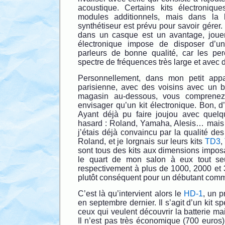
acoustique. Certains kits électroniqu
modules additionnels, mais dans la 
synthétiseur est prévu pour savoir gérer. 
dans un casque est un avantage, jouer 
électronique impose de disposer d’u
parleurs de bonne qualité, car les pe
spectre de fréquences très large et avec 
Personnellement, dans mon petit app
parisienne, avec des voisins avec un 
magasin au-dessous, vous comprene
envisager qu’un kit électronique. Bon, d
Ayant déjà pu faire joujou avec quelq
hasard : Roland, Yamaha, Alesis… mais 
j’étais déjà convaincu par la qualité de
Roland, et je lorgnais sur leurs kits
TD3
,
sont tous des kits aux dimensions imposa
le quart de mon salon à eux tout seu
respectivement à plus de 1000, 2000 et 
plutôt conséquent pour un débutant com
C’est là qu’intervient alors le
HD-1
, un p
en septembre dernier. Il s’agit d’un kit 
ceux qui veulent découvrir la batterie m
Il n’est pas très économique (700 euros