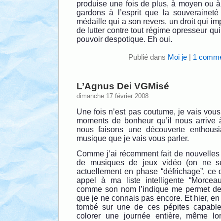
produise une fois de plus, à moyen ou à
gardons à l’esprit que la souverainet
médaille qui a son revers, un droit qui im
de lutter contre tout régime opresseur qui
pouvoir despotique. Eh oui.
Publié dans
Moi je
|
1 comme
L’Agnus Dei VGMisé
dimanche 17 février 2008
Une fois n’est pas coutume, je vais vous 
moments de bonheur qu’il nous arrive à
nous faisons une découverte enthousi
musique que je vais vous parler.
Comme j’ai récemment fait de nouvelles 
de musiques de jeux vidéo (on ne se 
actuellement en phase “défrichage”, ce qu
appel à ma liste intelligente “Morcea
comme son nom l’indique me permet de 
que je ne connais pas encore. Et hier, en 
tombé sur une de ces pépites capabl
colorer une journée entière, même lo