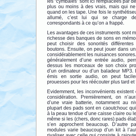
les “cymbales” sont ici remplacées par d
plus ou moins à des vrais, mais qui ne 
quand on les tape. Une fois le synthétise
allumé, c’est lui qui se charge d
correspondants à ce qu’on a frappé.
Les avantages de ces instruments sont mul
richesse des banques de sons en mémoir
peut choisir des sonorités différente
boutons. Ensuite, on peut jouer dans un
considérablement les nuisances sonores. 
généralement d’une entrée audio, perm
dessus les morceaux de son choix pro
d’un ordinateur ou d’un baladeur MP3. En
émis en sortie audio, on peut facile
prouesses pour les réécouter plus tard et
Evidemment, les inconvénients existent e
considération. Premièrement, on n’aur
d’une vraie batterie, notamment au ni
plupart des pads sont en caoutchouc qui
à la peau tendue d’une caisse claire ou l
même si les (chers, donc rares) pads éla
s’en approchent beaucoup. D’autre par
modules varie beaucoup d’un kit à l’au
rivaliser avec celle qui consiste à rajout