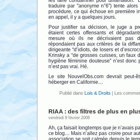
les faire condamner pour diffamation. “
traduire par “anonyme n°6”) tente alors 
procédure, ce qui échoue en première i
en appel, il y a quelques jours.
Pour justifier sa décision, le juge a p
étaient certes offensants et dégradan
mesure où ils ne décrivaient pas de
répondaient pas aux critères de la diffam
dirigeante “d’idiots, de losers et d’escro
Krinsky a “de grosses cuisses, un faux 
hygiène féminine douteuse” n’est donc 
n’est pas vrai. Hé.
Le site NouvelObs.com devrait peut-êt
héberger en Californie…
Publié dans
Lois & Droits
|
Les comment
RIAA : des filtres de plus en pl
vendredi 8 février 2008
Ah, ça faisait longtemps que je n’avais p
ce blog… Mais n’allez pas croire pour au
association se soit calmée depuis le te