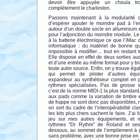
devoir être appuyée un chouïa tro
complètement le charleston.
Passons maintenant à la modularité de
d’espérer ajouter le moindre pad à l’en
autour d’un double socle en alluminium et
pour l’adjonction du moindre module. L
à la batterie électronique ce que l’iMac 
informatique : du matériel de bonne qua
impossible à modifier… tout en restant 
Elle dispose en effet de deux sorties aud
et d’une entrée au même format pour y b
toute autre source. Enfin, on y trouve ég
qui permet de piloter d’autres équ
expandeur au synthétiseur complet en p
rythmes spécialisées. Pas de grosse su
c’est de la norme MIDI-1 la plus standard.
aux pads comme la variation de timbre e
de frappe ne sont donc pas disponibles, m
on sort du cadre de l’interopérabilité cl
les kits plus chers sachent le faire. J’ai
jeu sur mes autres équipements, et 
rythmes “Dr Rythm” de Roland et ses 1
dessous, au sommet de l’empilement à 
sans problème, avec une bonne prise en 