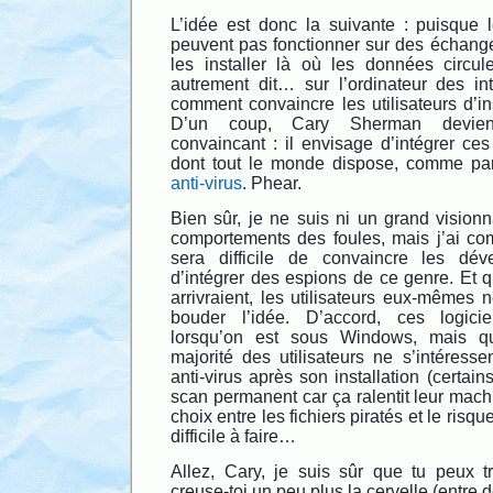
L’idée est donc la suivante : puisque l
peuvent pas fonctionner sur des échanges 
les installer là où les données circul
autrement dit… sur l’ordinateur des in
comment convaincre les utilisateurs d’inst
D’un coup, Cary Sherman devie
convaincant : il envisage d’intégrer ces 
dont tout le monde dispose, comme 
anti-virus
. Phear.
Bien sûr, je ne suis ni un grand visionn
comportements des foules, mais j’ai com
sera difficile de convaincre les déve
d’intégrer des espions de ce genre. Et 
arrivraient, les utilisateurs eux-mêmes
bouder l’idée. D’accord, ces logicie
lorsqu’on est sous Windows, mais q
majorité des utilisateurs ne s’intéressen
anti-virus après son installation (certai
scan permanent car ça ralentit leur machi
choix entre les fichiers piratés et le risque
difficile à faire…
Allez, Cary, je suis sûr que tu peux 
creuse-toi un peu plus la cervelle (entr