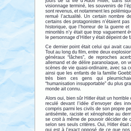
jours de la vie d’Adolf Hitler, dans so
visionnage terminé, les souvenirs de l’
sont revenus, et notamment les polémiqu
remué l’actualité. Un certain nombre d
certains des protagonistes n’étaient pas 
historique, que l’horreur de la guerre et
minorités n’y était que trop vaguement é
le personnage d’Hitler y était dépeint de
Ce dernier point était celui qui avait ca
Tout au long du film, entre deux explosio
généraux “lâches”, de reproches acer
allemand et de délire paranoïaque, on v
scènes de vie quasi-ordinaire, avec sa 
ainsi que les enfants de la famille Goebb
très bien ces gens qui pleurnichai
“humanisation insupportable” du plus gr
monde ait connu.
Alors oui, bien sûr Hitler était un horrible
reculé devant l’idée d’envoyer des in
compris parmi les civils de son propre peu
antisémite, raciste et xénophobe au dern
se croit à même de pouvoir décider de q
selon ses seuls critères. Oui, Hitler étai
qui est à l’exact opposé de ce que nos 