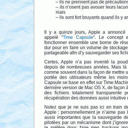
– ils ne prennent pas de précaution
– ils n’osent pas avouer leurs lacu
niais
– ils sont fort bruyants quand ils y a
Il y a quinze jours, Apple a annoncé l
appelé “
Time Capsule
“. Le concept e
fonctionner ensemble une borne de rés
dur pour en faire un volume de stockage
partageable afin d’y sauvegarder ses fich
Certes, Apple n’a pas inventé la poud
depuis de nombreuses années. Mais là o
comme souvent dans la façon de mettre u
portée des utilisateurs même les moin
Capsule se base en effet sur Time Machine
dernière version de Mac OS X, de façon 
des fichiers totalement transparente pou
récupération des données aussi intuitive 
Notez que je ne suis pas ici en train d
Apple : personnellement je n’aime pas 
aussi importantes que la sauvegarde d
pilotées par un mécanisme dont j’ignore
je préfère donc faire mes backups m