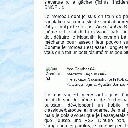
s’évertue à la gâcher (fichus “incide
SNCF…).
Le morceau dont je suis en train de par
simulation semi-réaliste de combat aérien
2 il y a tout juste six ans :
Ace Combat 04 
thème est celui de la mission finale, a
doit détruire le Megalith, le cannon ball
méchants pour asseoir leur pouvoir s
Comme le morceau est assez long et ave
vous en a fait un petit résumé d’un peu pl
Ace Combat 04
Megalith ~Agnus Dei~
(Tetsukazu Nakanishi, Keiki Kobay
Katsurou Tajima, Agustin Barrios
Ce morceau est intéressant à plus d’un 
point de vue du thème et de l’orchestrat
puissant, développant un habile m
classique/baroque et moderne. Je n’ai 
mais je dois avouer que je l’essayerais v
que j’eusse une PS2. D’autre part
comprend des paroles, je me suis penché