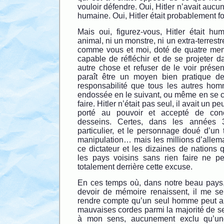
vouloir défendre. Oui, Hitler n’avait aucu
humaine. Oui, Hitler était probablement 
Mais oui, figurez-vous, Hitler était hu
animal, ni un monstre, ni un extra-terrest
comme vous et moi, doté de quatre mem
capable de réfléchir et de se projeter da
autre chose et refuser de le voir prése
paraît être un moyen bien pratique d
responsabilité que tous les autres hom
endossée en le suivant, ou même en se co
faire. Hitler n’était pas seul, il avait un pe
porté au pouvoir et accepté de concr
desseins. Certes, dans les années 3
particulier, et le personnage doué d’un 
manipulation… mais les millions d’allem
ce dictateur et les dizaines de nations q
les pays voisins sans rien faire ne p
totalement derrière cette excuse.
En ces temps où, dans notre beau pays,
devoir de mémoire renaissent, il me s
rendre compte qu’un seul homme peut arri
mauvaises cordes parmi la majorité de ses
à mon sens, aucunement exclu qu’une