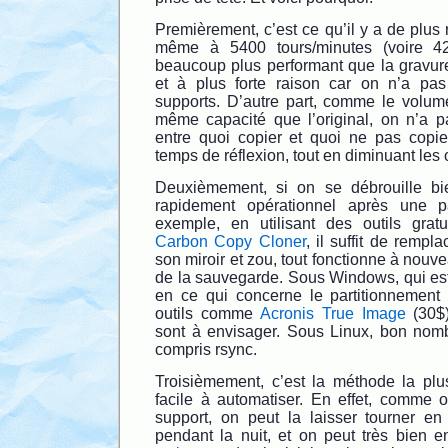
Premièrement, c’est ce qu’il y a de plus 
même à 5400 tours/minutes (voire 4
beaucoup plus performant que la gravu
et à plus forte raison car on n’a pas 
supports. D’autre part, comme le volu
même capacité que l’original, on n’a pa
entre quoi copier et quoi ne pas copi
temps de réflexion, tout en diminuant les 
Deuxièmement, si on se débrouille bie
rapidement opérationnel après une 
exemple, en utilisant des outils gr
Carbon Copy Cloner
, il suffit de rempl
son miroir et zou, tout fonctionne à no
de la sauvegarde. Sous Windows, qui es
en ce qui concerne le partitionnement
outils comme
Acronis True Image
(30$
sont à envisager. Sous Linux, bon nombr
compris rsync.
Troisièmement, c’est la méthode la plus
facile à automatiser. En effet, comme o
support, on peut la laisser tourner en
pendant la nuit, et on peut très bien en