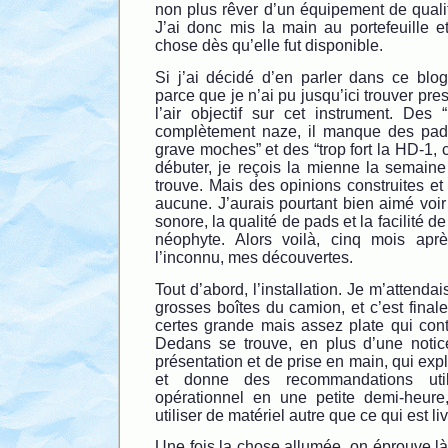
non plus rêver d’un équipement de qualit
J’ai donc mis la main au portefeuille et 
chose dès qu’elle fut disponible.
Si j’ai décidé d’en parler dans ce blog
parce que je n’ai pu jusqu’ici trouver pre
l’air objectif sur cet instrument. Des 
complètement naze, il manque des pads
grave moches” et des “trop fort la HD-1, c
débuter, je reçois la mienne la semaine
trouve. Mais des opinions construites et 
aucune. J’aurais pourtant bien aimé voir
sonore, la qualité de pads et la facilité 
néophyte. Alors voilà, cinq mois apr
l’inconnu, mes découvertes.
Tout d’abord, l’installation. Je m’attendais
grosses boîtes du camion, et c’est final
certes grande mais assez plate qui conti
Dedans se trouve, en plus d’une noti
présentation et de prise en main, qui exp
et donne des recommandations util
opérationnel en une petite demi-heure
utiliser de matériel autre que ce qui est li
Une fois la chose allumée, on éprouve l