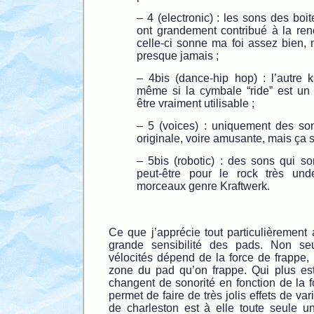
– 4 (electronic) : les sons des boi
ont grandement contribué à la re
celle-ci sonne ma foi assez bien, m
presque jamais ;
– 4bis (dance-hip hop) : l’autre k
même si la cymbale “ride” est un 
être vraiment utilisable ;
– 5 (voices) : uniquement des so
originale, voire amusante, mais ça s’
– 5bis (robotic) : des sons qui son
peut-être pour le rock très und
morceaux genre Kraftwerk.
Ce que j’apprécie tout particulièrement 
grande sensibilité des pads. Non seu
vélocités dépend de la force de frappe,
zone du pad qu’on frappe. Qui plus est
changent de sonorité en fonction de la f
permet de faire de très jolis effets de var
de charleston est à elle toute seule un