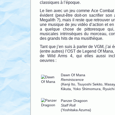
classiques à l’époque.
Le lien avec un jeu comme Ace Combat
évident (peut-être doit-on sacrifier son 
Megalith ?), mais il reste que retrouver u
une musique de jeu vidéo d’action et e
a quelque chose de pittoresque qui,
musicales intrinsèques du morceau, cont
des grands hits de ma musithèque.
Tant que j’en suis à parler de VGM, j’ai 
(entre autres) l’OST de Legend Of Mana,
de Wild Arms 4, qui elles aussi inc
oeuvres :
Dawn Of Mana
Reminiscence
(Kenji Ito, Tsuyoshi Sekito, Masa
Kikuta, Yoko Shimomura, Ryuich
Panzer Dragoon
Staff Roll
(Yoshitaka Azuma)