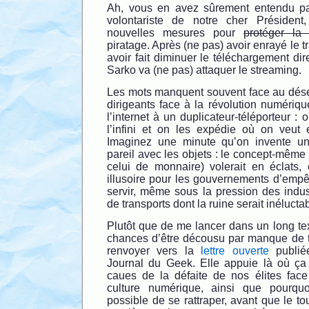
Ah, vous en avez sûrement entendu par
volontariste de notre cher Présiden
nouvelles mesures pour
protéger la 
piratage. Après (ne pas) avoir enrayé le t
avoir fait diminuer le téléchargement dir
Sarko va (ne pas) attaquer le streaming.
Les mots manquent souvent face au déser
dirigeants face à la révolution numériq
l’internet à un duplicateur-téléporteur : 
l’infini et on les expédie où on veut 
Imaginez une minute qu’on invente u
pareil avec les objets : le concept-même 
celui de monnaire) volerait en éclats, e
illusoire pour les gouvernements d’empê
servir, même sous la pression des indust
de transports dont la ruine serait inélucta
Plutôt que de me lancer dans un long text
chances d’être décousu par manque de t
renvoyer vers la
lettre ouverte
publiée
Journal du Geek. Elle appuie là où ça f
caues de la défaite de nos élites fac
culture numérique, ainsi que pourquo
possible de se rattraper, avant que le to