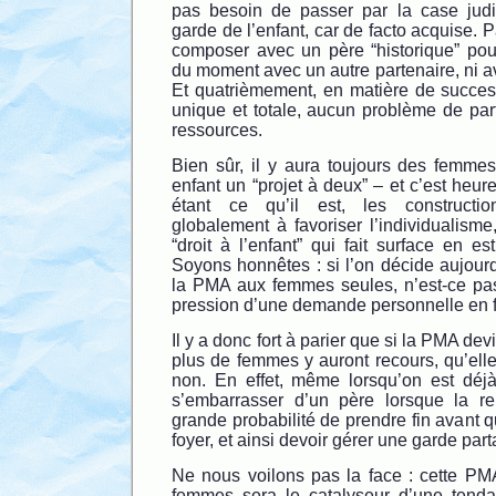
pas besoin de passer par la case judic
garde de l’enfant, car de facto acquise. 
composer avec un père “historique” pouv
du moment avec un autre partenaire, ni a
Et quatrièmement, en matière de successio
unique et totale, aucun problème de par
ressources.
Bien sûr, il y aura toujours des femmes
enfant un “projet à deux” – et c’est heu
étant ce qu’il est, les constructio
globalement à favoriser l’individualism
“droit à l’enfant” qui fait surface en e
Soyons honnêtes : si l’on décide aujourd’
la PMA aux femmes seules, n’est-ce pa
pression d’une demande personnelle en f
Il y a donc fort à parier que si la PMA devi
plus de femmes y auront recours, qu’ell
non. En effet, même lorsqu’on est déj
s’embarrasser d’un père lorsque la r
grande probabilité de prendre fin avant qu
foyer, et ainsi devoir gérer une garde par
Ne nous voilons pas la face : cette PMA
femmes sera le catalyseur d’une ten