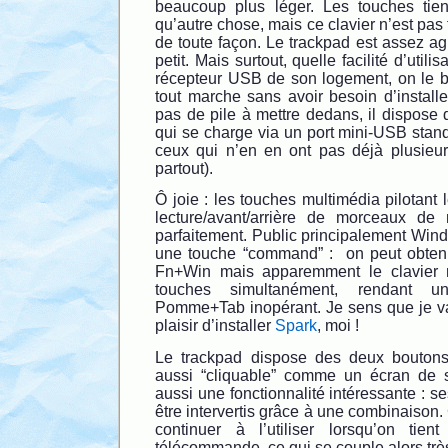
beaucoup plus léger. Les touches tie
qu’autre chose, mais ce clavier n’est pas 
de toute façon. Le trackpad est assez a
petit. Mais surtout, quelle facilité d’utilisa
récepteur USB de son logement, on le bra
tout marche sans avoir besoin d’installe
pas de pile à mettre dedans, il dispose d
qui se charge via un port mini-USB stand
ceux qui n’en en ont pas déjà plusieur
partout).
Ô joie : les touches multimédia pilotant 
lecture/avant/arrière de morceaux de 
parfaitement. Public principalement Win
une touche “command” : on peut obtenir
Fn+Win mais apparemment le clavier 
touches simultanément, rendant 
Pomme+Tab inopérant. Je sens que je vai
plaisir d’installer
Spark
, moi !
Le trackpad dispose des deux boutons
aussi “cliquable” comme un écran de s
aussi une fonctionnalité intéressante : s
être intervertis grâce à une combinaison
continuer à l’utiliser lorsqu’on tie
télécommande, ce qui se couple alors très