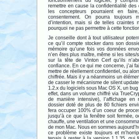
fonctionnement du logiciel, y compris
remettre en cause la confidentialité de
les concepteurs pourraient en fair
consentement. On pourra toujours 
d’intention, mais si de telles craintes 
pourquoi ne pas permettre à cette fonctio
Je conseille dont à tout utilisateur poten
ce qu’il compte stocker dans son dossi
mémoire qu’une fois vos données envoy
n’en êtes plus maître, même si les sites/s
sur la tête de Vinton Cerf qu’ils n’a
confiance. En ce qui me concerne, j’ai fai
mettre de réellement confidentiel, ou alo
chiffrée. Mais il y a néanmoins un éléme
de casser le mécanisme de silent update :
1.2.x du logiciels sous Mac OS X, un bug
effet, dans un volume chiffré via TrueCryp
de manière intensive), l’affichage en
dossier doté de plus de 80 fichiers envir
fera occuper 100% d’un coeur de proces
jusqu’à ce que la fenêtre soit fermée, 
chauffe, une ventilation et une consommat
de mon Mac. Nous en sommes aujourd’hui 
ce problème existe toujours et m’horrip
tenais à rester à la version 1.1.35, qui 