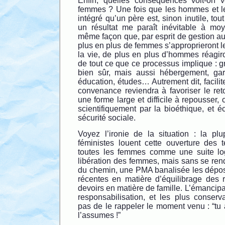
Enfin, quelles conséquences voit-on v
femmes ? Une fois que les hommes et le
intégré qu’un père est, sinon inutile, to
un résultat me paraît inévitable à mo
même façon que, par esprit de gestion au
plus en plus de femmes s’approprieront 
la vie, de plus en plus d’hommes réagir
de tout ce que ce processus implique : 
bien sûr, mais aussi hébergement, garde
éducation, études… Autrement dit, facilit
convenance reviendra à favoriser le ret
une forme large et difficile à repousser, 
scientifiquement par la bioéthique, et 
sécurité sociale.
Voyez l’ironie de la situation : la plu
féministes louent cette ouverture des
toutes les femmes comme une suite lo
libération des femmes, mais sans se ren
du chemin, une PMA banalisée les dépo
récentes en matière d’équilibrage des r
devoirs en matière de famille. L’émancipa
responsabilisation, et les plus conser
pas de le rappeler le moment venu : “tu a
l’assumes !”