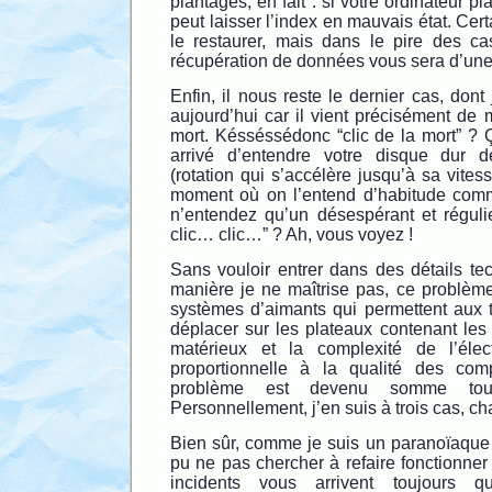
plantages, en fait : si votre ordinateur pl
peut laisser l’index en mauvais état. Cert
le restaurer, mais dans le pire des ca
récupération de données vous sera d’une
Enfin, il nous reste le dernier cas, dont
aujourd’hui car il vient précisément de m’
mort. Késséssédonc “clic de la mort” ? 
arrivé d’entendre votre disque dur 
(rotation qui s’accélère jusqu’à sa vit
moment où on l’entend d’habitude comm
n’entendez qu’un désespérant et réguli
clic… clic…” ? Ah, vous voyez !
Sans vouloir entrer dans des détails te
manière je ne maîtrise pas, ce problèm
systèmes d’aimants qui permettent aux t
déplacer sur les plateaux contenant les
matérieux et la complexité de l’élec
proportionnelle à la qualité des co
problème est devenu somme tout
Personnellement, j’en suis à trois cas, ch
Bien sûr, comme je suis un paranoïaque 
pu ne pas chercher à refaire fonctionner
incidents vous arrivent toujours q