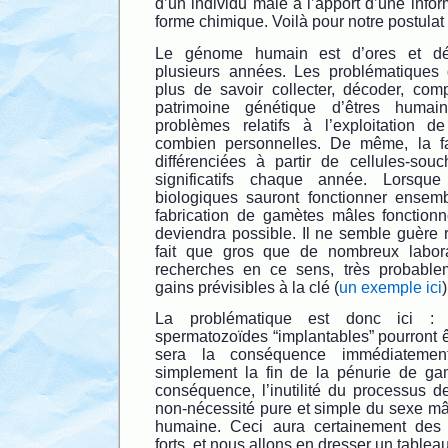
d’un individu mâle à l’apport d’une info
forme chimique. Voilà pour notre postulat
Le génome humain est d’ores et dé
plusieurs années. Les problématiques 
plus de savoir collecter, décoder, com
patrimoine génétique d’êtres humai
problèmes relatifs à l’exploitation d
combien personnelles. De même, la fab
différenciées à partir de cellules-souc
significatifs chaque année. Lorsque
biologiques sauront fonctionner ensem
fabrication de gamètes mâles fonction
deviendra possible. Il ne semble guère r
fait que gros que de nombreux labora
recherches en ce sens, très probable
gains prévisibles à la clé (
un exemple ici
)
La problématique est donc ici :
spermatozoïdes “implantables” pourront êt
sera la conséquence immédiatement
simplement la fin de la pénurie de ga
conséquence, l’inutilité du processus d
non-nécessité pure et simple du sexe mâ
humaine. Ceci aura certainement des 
forts, et nous allons en dresser un tableau