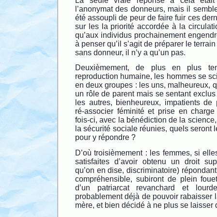
La seule vraie réponse à cela était
l’anonymat des donneurs, mais il semble 
été assoupli de peur de faire fuir ces dern
sur les la priorité accordée à la circula
qu’aux individus prochainement engendré
à penser qu’il s’agit de préparer le terra
sans donneur, il n’y a qu’un pas.
Deuxièmement, de plus en plus ten
reproduction humaine, les hommes se sci
en deux groupes : les uns, malheureux, 
un rôle de parent mais se sentant exclus d
les autres, bienheureux, impatients de 
ré-associer féminité et prise en charge
fois-ci, avec la bénédiction de la science
la sécurité sociale réunies, quels seront 
pour y répondre ?
D’où troisièmement : les femmes, si ell
satisfaites d’avoir obtenu un droit sup
qu’on en dise, discriminatoire) répondant
compréhensible, subiront de plein fouet
d’un patriarcat revanchard et lourd
probablement déjà de pouvoir rabaisser 
mère, et bien décidé à ne plus se laisser