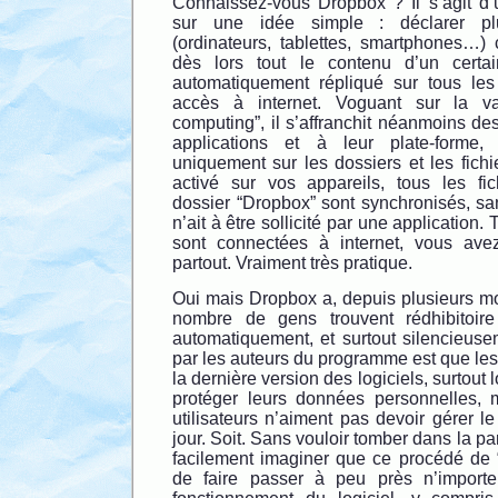
Connaissez-vous Dropbox ? Il s’agit d’u
sur une idée simple : déclarer pl
(ordinateurs, tablettes, smartphones…) 
dès lors tout le contenu d’un certa
automatiquement répliqué sur tous les
accès à internet. Voguant sur la v
computing”, il s’affranchit néanmoins des
applications et à leur plate-forme,
uniquement sur les dossiers et les fich
activé sur vos appareils, tous les fi
dossier “Dropbox” sont synchronisés, 
n’ait à être sollicité par une application
sont connectées à internet, vous ave
partout. Vraiment très pratique.
Oui mais Dropbox a, depuis plusieurs mo
nombre de gens trouvent rédhibitoir
automatiquement, et surtout silencieuse
par les auteurs du programme est que les 
la dernière version des logiciels, surtout
protéger leurs données personnelles
utilisateurs n’aiment pas devoir gérer 
jour. Soit. Sans vouloir tomber dans la p
facilement imaginer que ce procédé de “
de faire passer à peu près n’importe