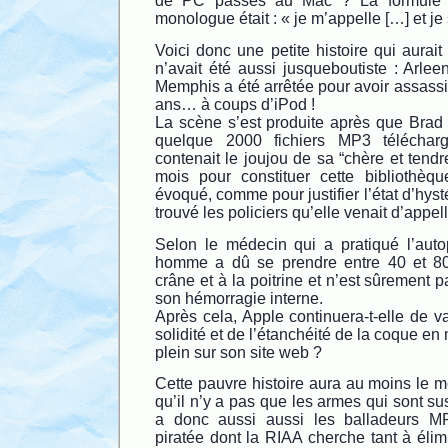
de PC passés au Mac ? La formule 
monologue était : « je m’appelle […] et je
Voici donc une petite histoire qui aurait 
n’avait été aussi jusqueboutiste : Arle
Memphis a été arrêtée pour avoir assassi
ans… à coups d’iPod !
La scène s’est produite après que Brad 
quelque 2000 fichiers MP3 télécharg
contenait le joujou de sa “chère et tendr
mois pour constituer cette bibliothèqu
évoqué, comme pour justifier l’état d’hyst
trouvé les policiers qu’elle venait d’appe
Selon le médecin qui a pratiqué l’auto
homme a dû se prendre entre 40 et 80
crâne et à la poitrine et n’est sûrement 
son hémorragie interne.
Après cela, Apple continuera-t-elle de va
solidité et de l’étanchéité de la coque en
plein sur son site web ?
Cette pauvre histoire aura au moins le m
qu’il n’y a pas que les armes qui sont sus
a donc aussi aussi les balladeurs M
piratée dont la RIAA cherche tant à élim