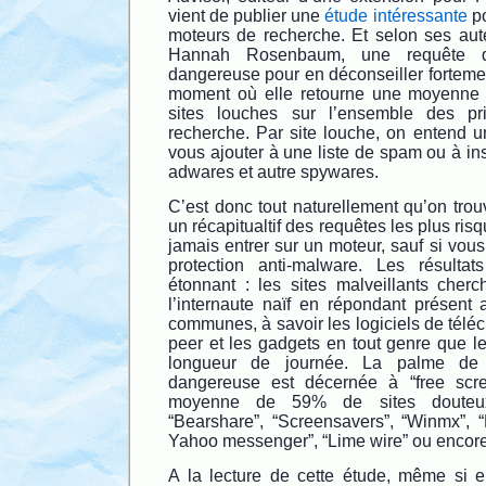
vient de publier une
étude intéressante
po
moteurs de recherche. Et selon ses au
Hannah Rosenbaum, une requête de
dangereuse pour en déconseiller fortement
moment où elle retourne une moyenne
sites louches sur l’ensemble des pr
recherche. Par site louche, on entend u
vous ajouter à une liste de spam ou à ins
adwares et autre spywares.
C’est donc tout naturellement qu’on trouve
un récapitualtif des requêtes les plus ris
jamais entrer sur un moteur, sauf si vous
protection anti-malware. Les résultat
étonnant : les sites malveillants cherch
l’internaute naïf en répondant présent 
communes, à savoir les logiciels de télé
peer et les gadgets en tout genre que l
longueur de journée. La palme de 
dangereuse est décernée à “free scr
moyenne de 59% de sites douteux
“Bearshare”, “Screensavers”, “Winmx”, 
Yahoo messenger”, “Lime wire” ou encore 
A la lecture de cette étude, même si el