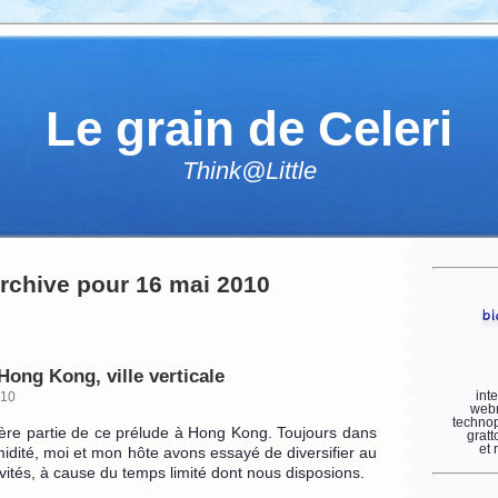
Le grain de Celeri
Think@Little
rchive pour 16 mai 2010
Hong Kong, ville verticale
int
010
webm
technop
ère partie de ce prélude à Hong Kong. Toujours dans
gratt
et 
umidité, moi et mon hôte avons essayé de diversifier au
ités, à cause du temps limité dont nous disposions.