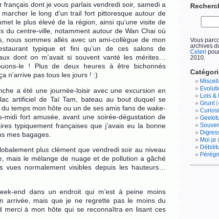
r français dont je vous parlais vendredi soir, samedi a
Recherc
 marcher le long d’un trail fort pittoresque autour de
et le plus élevé de la région, ainsi qu’une visite de
rs du centre-ville, notamment autour de Wan Chai où
uis, nous sommes allés avec un ami-collègue de mon
Vous parc
archives 
staurant typique et fini qu’un de ces salons de
Celeri
pour
aux dont on m’avait si souvent vanté les mérites…
2010.
ouons-le ! Plus de deux heures à être bichonnés
Catégor
 n’arrive pas tous les jours ! :)
Miscel
Evolut
nche a été une journée-loisir avec une excursion en
Lois & 
lac artificiel de Taï Tam, bateau au bout duquel se
Grunt
(
rt du temps mon hôte ou un de ses amis fans de wake-
Curiosi
-midi fort amusée, avant une soirée-dégustation de
Geekit
ires typiquement françaises que j’avais eu la bonne
Souve
Digres
ans mes bagages.
Moi je
Débili
lobalement plus clément que vendredi soir au niveau
Pérégr
e, mais le mélange de nuage et de pollution a gâché
es vues normalement visibles depuis les hauteurs…
week-end dans un endroit qui m’est à peine moins
 arrivée, mais que je ne regrette pas le moins du
merci à mon hôte qui se reconnaîtra en lisant ces