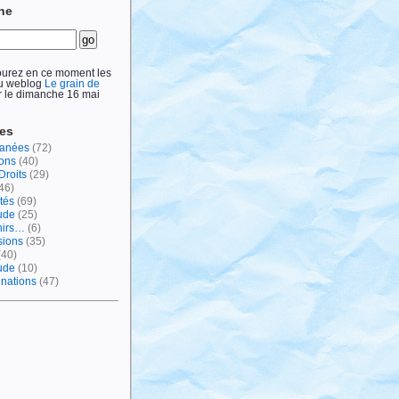
he
ourez en ce moment les
du weblog
Le grain de
 le dimanche 16 mai
ies
lanées
(72)
ions
(40)
Droits
(29)
46)
tés
(69)
ude
(25)
nirs…
(6)
sions
(35)
(40)
tude
(10)
inations
(47)