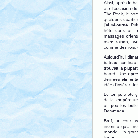
Ainsi, après le ba
été l’occasion de
The Peak, le somm
quelques quartie
j’ai séjourné. P
hôte dans un re
massages orient
avec raison, av
comme des rois, ça
Aujourd’hui dima
bateau sur leau 
trouvait la plupa
board. Une après
denrées alimenta
idée d’insérer d
Le temps a été g
de la températur
un peu les bell
Dommage !
Bref, un court 
inconnu qu’à mon
monde. Un grand 
lignes !