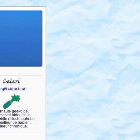
ernaute geekoïde,
estre bidouilleur,
hile et technophobe,
ouilleur de papier...
râleur chronique.