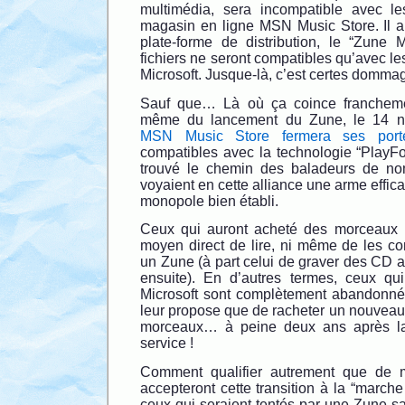
multimédia, sera incompatible avec 
magasin en ligne MSN Music Store. Il au
plate-forme de distribution, le “Zune M
fichiers ne seront compatibles qu’avec l
Microsoft. Jusque-là, c’est certes domma
Sauf que… Là où ça coince franchemen
même du lancement du Zune, le 14 n
MSN Music Store fermera ses port
compatibles avec la technologie “PlayFo
trouvé le chemin des baladeurs de nom
voyaient en cette alliance une arme effic
monopole bien établi.
Ceux qui auront acheté des morceaux 
moyen direct de lire, ni même de les conv
un Zune (à part celui de graver des CD au
ensuite). En d’autres termes, ceux qui
Microsoft sont complètement abandonnée
leur propose que de racheter un nouveau 
morceaux… à peine deux ans après la
service !
Comment qualifier autrement que de 
accepteront cette transition à la “marche
ceux qui seraient tentés par une Zune sa