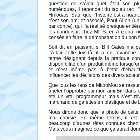
question de savoir quel était son pl
numériques, il répondait du tac au tac : “l
Hmouais. Sauf que l’histoire est à nuan
c’est son ami et associé, Paul Allen (un
par contre), qui l’a réalisé presque entiè
les conduisait chez MITS, en Arizona, où
censés en faire la démonstration du bon 
Soit dit en passant, si Bill Gates n’a 
l’Altair cette fois-là, il a en revanche
terme désignant depuis la pratique con
disponibilité d’un produit même lorsqu’on 
et n’est même pas à l’état d’ébauc
influencer les décisions des divers acteu
Que tous les fans de MicroMou se rassur
à jeter l’opprobre sur mon ami Bill dans c
été un vrai programmeur mais s’est rév
marchand de galettes en plastique et de 
Nous dirons donc que la photo de cette
mal choisie. En même temps, il est 
beaucoup d’autres têtes connues chez M
Mais vous imaginez ce que ça aurait donn