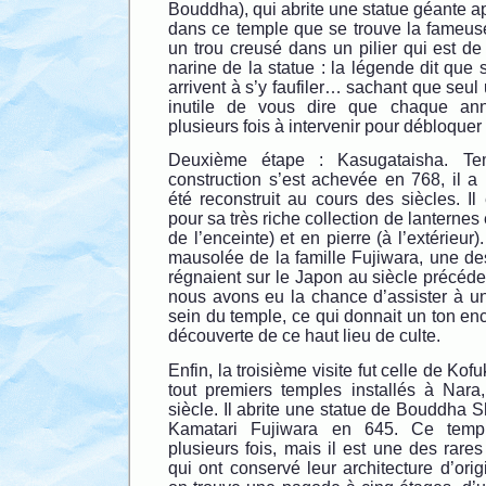
Bouddha), qui abrite une statue géante a
dans ce temple que se trouve la fameu
un trou creusé dans un pilier qui est de
narine de la statue : la légende dit que
arrivent à s’y faufiler… sachant que seul 
inutile de vous dire que chaque ann
plusieurs fois à intervenir pour débloquer
Deuxième étape : Kasugataisha. Te
construction s’est achevée en 768, il a p
été reconstruit au cours des siècles. I
pour sa très riche collection de lanternes 
de l’enceinte) et en pierre (à l’extérieur)
mausolée de la famille Fujiwara, une de
régnaient sur le Japon au siècle précéden
nous avons eu la chance d’assister à un
sein du temple, ce qui donnait un ton enc
découverte de ce haut lieu de culte.
Enfin, la troisième visite fut celle de Kofu
tout premiers temples installés à Nar
siècle. Il abrite une statue de Bouddha
Kamatari Fujiwara en 645. Ce temple
plusieurs fois, mais il est une des rares
qui ont conservé leur architecture d’orig