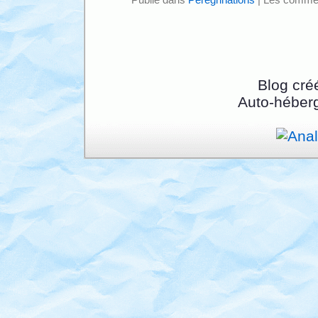
Publié dans
Pérégrinations
|
Les commen
Blog cré
Auto-héber