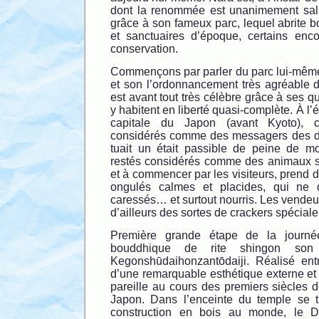
dont la renommée est unanimement salu
grâce à son fameux parc, lequel abrite 
et sanctuaires d’époque, certains enco
conservation.
Commençons par parler du parc lui-même
et son l’ordonnancement très agréable de
est avant tout très célèbre grâce à ses 
y habitent en liberté quasi-complète. À l’
capitale du Japon (avant Kyoto), 
considérés comme des messagers des di
tuait un était passible de peine de mo
restés considérés comme des animaux s
et à commencer par les visiteurs, prend 
ongulés calmes et placides, qui ne 
caressés… et surtout nourris. Les vendeu
d’ailleurs des sortes de crackers spéciale
Première grande étape de la journée
bouddhique de rite shingon so
Kegonshūdaihonzantōdaiji. Réalisé ent
d’une remarquable esthétique externe et
pareille au cours des premiers siècles 
Japon. Dans l’enceinte du temple se t
construction en bois au monde, le D