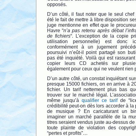
opposés.
D’un côté, il faut noter que le seul chef
été le fait de mettre à libre disposition se
juge mentionne en effet que le procureu
Havre “
n’a pas retenu après débat l’infr
de fichiers
“. L’exception de la copie pr
utilisation personnelle) est donc i
conformément à un jugement précéden
poursuivi n’eût-il point partagé son but
pas été inquiété. Voilà qui est rassuran
copier leurs CD achetés sur plusieu
également pour ceux qui ne veulent rien 
D’un autre côté, un constat inquiétant sur
presque 15000 fichiers, on en arrive à 2
fichier. Un tarif nettement plus bas q
trouver sur le marché légal. L’associat
même jusqu’à
qualifier ce tarif
de “lice
crédibilité peut-on dès lors accorder à la
de musique ? En caricaturant un bi
imaginer un marché parallèle de la mu
titres seraient vendus juste au-dessus de
toute plainte de violation des copyri
“pertes et profits”…