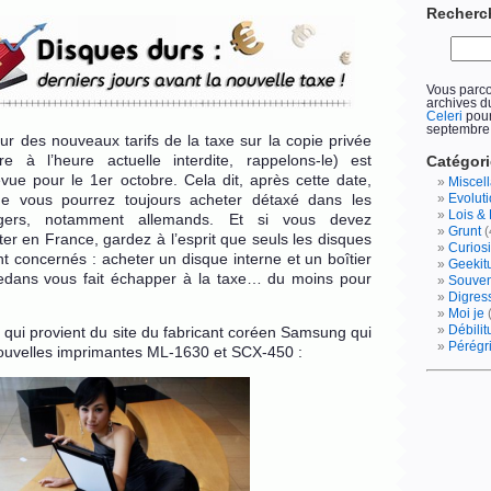
Recherc
Vous parc
archives 
Celeri
pour
septembre
ur des nouveaux tarifs de la taxe sur la copie privée
e à l’heure actuelle interdite, rappelons-le) est
Catégor
vue pour le 1er octobre. Cela dit, après cette date,
Miscel
ue vous pourrez toujours acheter détaxé dans les
Evolut
Lois & 
gers, notamment allemands. Et si vous devez
Grunt
(
r en France, gardez à l’esprit que seuls les disques
Curiosi
t concernés : acheter un disque interne et un boîtier
Geekit
edans vous fait échapper à la taxe… du moins pour
Souve
Digres
Moi je
Débili
qui provient du site du fabricant coréen Samsung qui
Pérégr
ouvelles imprimantes ML-1630 et SCX-450 :