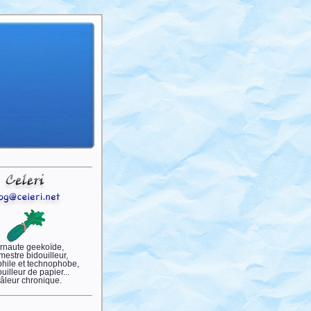
ernaute geekoïde,
estre bidouilleur,
hile et technophobe,
ouilleur de papier...
râleur chronique.