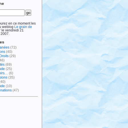
he
ourez en ce moment les
du weblog
Le grain de
 le vendredi 21
 2007.
ies
lanées
(72)
ions
(40)
Droits
(29)
46)
tés
(69)
ude
(25)
nirs…
(6)
sions
(35)
(40)
tude
(10)
inations
(47)