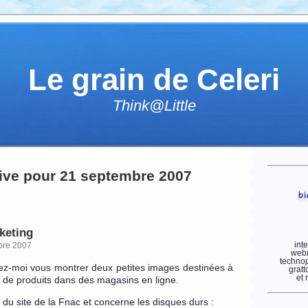
Le grain de Celeri
Think@Little
ive pour 21 septembre 2007
keting
int
bre 2007
webm
technop
sez-moi vous montrer deux petites images destinées à
gratt
et 
n de produits dans des magasins en ligne.
 du site de la Fnac et concerne les disques durs :