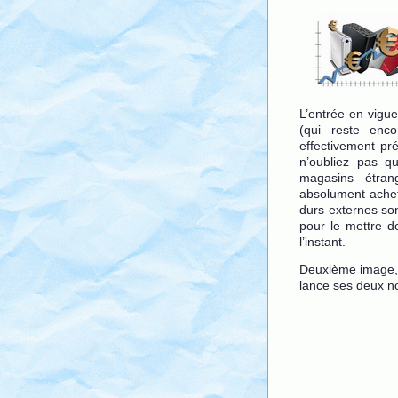
L’entrée en vigue
(qui reste encor
effectivement pré
n’oubliez pas q
magasins étran
absolument achete
durs externes son
pour le mettre d
l’instant.
Deuxième image, 
lance ses deux n