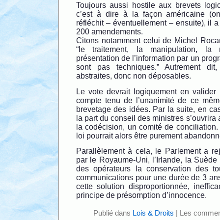
Toujours aussi hostile aux brevets logic
c’est à dire à la façon américaine (o
réfléchit – éventuellement – ensuite), il
200 amendements.
Citons notamment celui de Michel Rocard, 
“le traitement, la manipulation, la 
présentation de l’information par un pro
sont pas techniques.” Autrement dit
abstraites, donc non déposables.
Le vote devrait logiquement en valider 
compte tenu de l’unanimité de ce même
brevetage des idées. Par la suite, en c
la part du conseil des ministres s’ouvrira 
la codécision, un comité de conciliation. 
loi pourrait alors être purement abandonn
Parallèlement à cela, le Parlement a re
par le Royaume-Uni, l’Irlande, la Suède 
des opérateurs la conservation des t
communications pour une durée de 3 ans
cette solution disproportionnée, ineffica
principe de présomption d’innocence.
Publié dans
Lois & Droits
|
Les comment